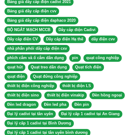
Bảng giá dây cáp điện cadivi 2021
Bảng giá dây cáp điện cvv
Bảng giá dây cáp điện daphaco 2020
BỘ NGẮT MẠCH MCCB
Dây cáp điện Cadivi
Dây cáp điện CV
Dây cáp điện Hạ thế
dây điện cvv
nhà phân phối dây cáp điện cxv
phích cắm và ổ cắm dân dụng
pin
quạt công nghiệp
quạt hút
Quạt treo dân dụng
Quạt tích điện
quạt điện
Quạt đứng công nghiệp
thiết bị điện công nghiệp
thiết bị điện LS
thiết bị điện sino
thiết bị điện vinakip
Đèn hồng ngoại
Đèn led dragon
Đèn led pha
Đèn pin
Đại lý cadivi tại tân uyên
Đại lý cấp 1 cadivi tại An Giang
Đại lý cấp 1 cadivi tại Bình Dương
Đại lý cấp 1 cadivi tại tân uyên bình dương