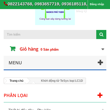
0822143768, 0983657719, 0936185118,
Đăng nhập
Đăng ký
Giỏ hàng
0
Sản phẩm
MENU
Trang chủ
Khởi động từ TeSys loại LC1D
PHÂN LỌAI