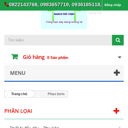
0822143768, 0983657719, 0936185118,
Đăng nhập
Đăng ký
Giỏ hàng
0
Sản phẩm
MENU
Trang chủ
Phao bơm
PHÂN LỌAI