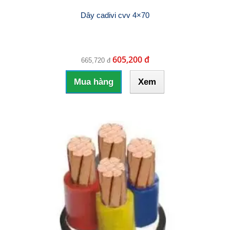
Dây cadivi cvv 4×70
605,200 đ
665,720 đ
Mua hàng
Xem