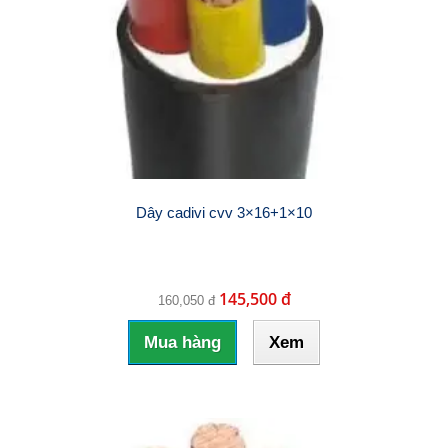
Dây cadivi cvv 3×16+1×10
145,500 đ
160,050 đ
Mua hàng
Xem