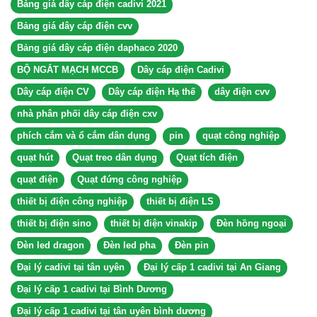
Bảng giá dây cáp điện cadivi 2021
Bảng giá dây cáp điện cvv
Bảng giá dây cáp điện daphaco 2020
BỘ NGẮT MẠCH MCCB
Dây cáp điện Cadivi
Dây cáp điện CV
Dây cáp điện Hạ thế
dây điện cvv
nhà phân phối dây cáp điện cxv
phích cắm và ổ cắm dân dụng
pin
quạt công nghiệp
quạt hút
Quạt treo dân dụng
Quạt tích điện
quạt điện
Quạt đứng công nghiệp
thiết bị điện công nghiệp
thiết bị điện LS
thiết bị điện sino
thiết bị điện vinakip
Đèn hồng ngoại
Đèn led dragon
Đèn led pha
Đèn pin
Đại lý cadivi tại tân uyên
Đại lý cấp 1 cadivi tại An Giang
Đại lý cấp 1 cadivi tại Bình Dương
Đại lý cấp 1 cadivi tại tân uyên bình dương