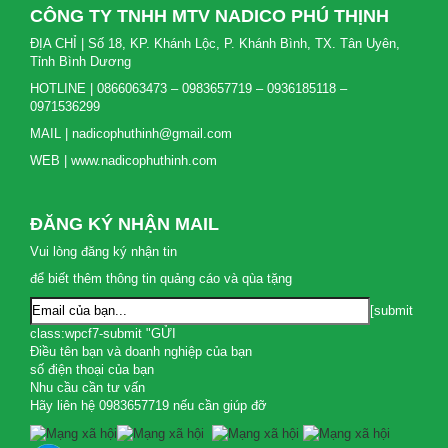
CÔNG TY TNHH MTV NADICO PHÚ THỊNH
ĐỊA CHỈ | Số 18, KP. Khánh Lộc, P. Khánh Bình, TX. Tân Uyên,
Tỉnh Bình Dương
HOTLINE | 0866063473 – 0983657719 – 0936185118 –
0971536299
MAIL | nadicophuthinh@gmail.com
WEB | www.nadicophuthinh.com
ĐĂNG KÝ NHẬN MAIL
Vui lòng đăng ký nhận tin
để biết thêm thông tin quảng cáo và qùa tặng
[submit
class:wpcf7-submit "GỬI
Điều tên bạn và doanh nghiệp của bạn
số điện thoại của bạn
Nhu cầu cần tư vấn
Hãy liên hệ 0983657719 nếu cần giúp đỡ