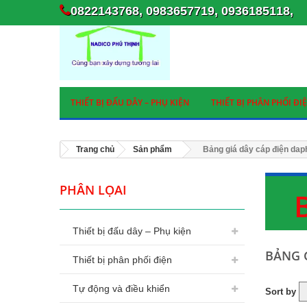
0822143768, 0983657719, 0936185118,
THIẾT BỊ ĐẤU DÂY – PHỤ KIỆN
THIẾT BỊ PHÂN PHỐI ĐI
Trang chủ
Sản phẩm
Bảng giá dây cáp điện da
PHÂN LỌAI
Thiết bị đấu dây – Phụ kiện
BẢNG 
Thiết bị phân phối điện
Tự động và điều khiển
Sort by