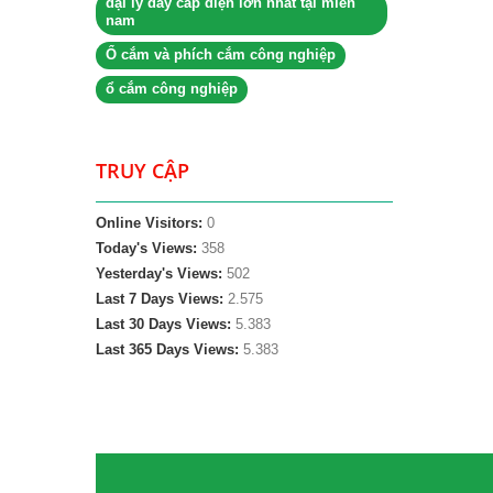
đại lý dây cáp điện lớn nhất tại miền
nam
Ổ cắm và phích cắm công nghiệp
ổ cắm công nghiệp
TRUY CẬP
Online Visitors:
0
Today's Views:
358
Yesterday's Views:
502
Last 7 Days Views:
2.575
Last 30 Days Views:
5.383
Last 365 Days Views:
5.383