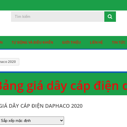
ỆN
TỰ ĐỘNG VÀ ĐIỀU KHIỂN
GIỚI THIỆU
LIÊN HỆ
TIN TỨC
phaco 2020
Bảng giá dây cáp điện
GIÁ DÂY CÁP ĐIỆN DAPHACO 2020