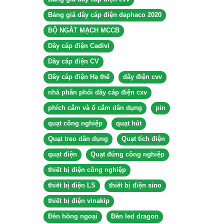
Bảng giá dây cáp điện daphaco 2020
BỘ NGẮT MẠCH MCCB
Dây cáp điện Cadivi
Dây cáp điện CV
Dây cáp điện Hạ thế
dây điện cvv
nhà phân phối dây cáp điện cxv
phích cắm và ổ cắm dân dụng
pin
quạt công nghiệp
quạt hút
Quạt treo dân dụng
Quạt tích điện
quạt điện
Quạt đứng công nghiệp
thiết bị điện công nghiệp
thiết bị điện LS
thiết bị điện sino
thiết bị điện vinakip
Đèn hồng ngoại
Đèn led dragon