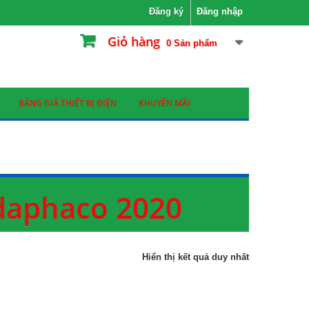
Đăng ký
Đăng nhập
Giỏ hàng
0
Sản phẩm
BẢNG GIÁ THIẾT BỊ ĐIỆN
KHUYẾN MÃI
 daphaco 2020
Hiển thị kết quả duy nhất