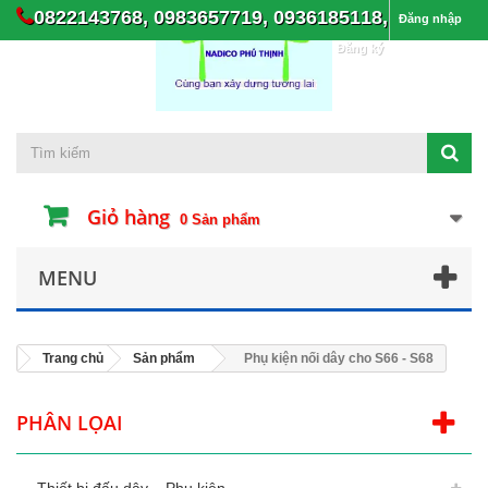
0822143768, 0983657719, 0936185118,
Đăng nhập
Đăng ký
Giỏ hàng
0
Sản phẩm
MENU
Trang chủ
Sản phẩm
Phụ kiện nối dây cho S66 - S68
PHÂN LỌAI