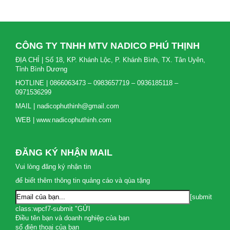
CÔNG TY TNHH MTV NADICO PHÚ THỊNH
ĐỊA CHỈ | Số 18, KP. Khánh Lộc, P. Khánh Bình, TX. Tân Uyên,
Tỉnh Bình Dương
HOTLINE | 0866063473 – 0983657719 – 0936185118 –
0971536299
MAIL | nadicophuthinh@gmail.com
WEB | www.nadicophuthinh.com
ĐĂNG KÝ NHẬN MAIL
Vui lòng đăng ký nhận tin
để biết thêm thông tin quảng cáo và qùa tặng
[submit
class:wpcf7-submit "GỬI
Điều tên bạn và doanh nghiệp của bạn
số điện thoại của bạn