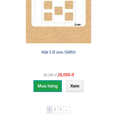
Mặt 5 lỗ sino S685X
28,000 đ
28,200 đ
Mua hàng
Xem
1
2
3
→