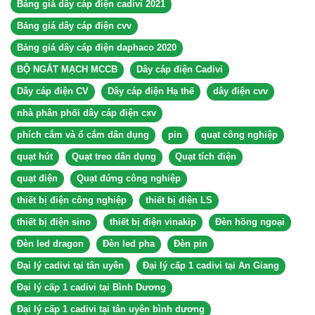
Bảng giá dây cáp điện cadivi 2021
Bảng giá dây cáp điện cvv
Bảng giá dây cáp điện daphaco 2020
BỘ NGẮT MẠCH MCCB
Dây cáp điện Cadivi
Dây cáp điện CV
Dây cáp điện Hạ thế
dây điện cvv
nhà phân phối dây cáp điện cxv
phích cắm và ổ cắm dân dụng
pin
quạt công nghiệp
quạt hút
Quạt treo dân dụng
Quạt tích điện
quạt điện
Quạt đứng công nghiệp
thiết bị điện công nghiệp
thiết bị điện LS
thiết bị điện sino
thiết bị điện vinakip
Đèn hồng ngoại
Đèn led dragon
Đèn led pha
Đèn pin
Đại lý cadivi tại tân uyên
Đại lý cấp 1 cadivi tại An Giang
Đại lý cấp 1 cadivi tại Bình Dương
Đại lý cấp 1 cadivi tại tân uyên bình dương