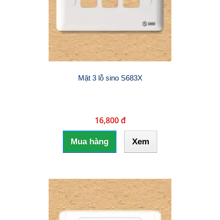
Mặt 3 lỗ sino S683X
16,800 đ
Mua hàng
Xem