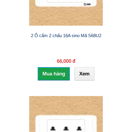
2 Ổ cắm 2 chấu 16A sino Mã S68U2
66,000 đ
Mua hàng
Xem