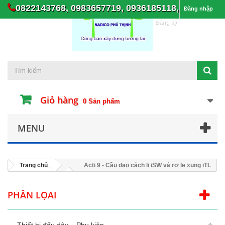
0822143768, 0983657719, 0936185118,
Đăng nhập
Đăng ký
Giỏ hàng
0
Sản phẩm
MENU
Trang chủ
Acti 9 - Cầu dao cách li iSW và rơ le xung iTL
PHÂN LỌAI