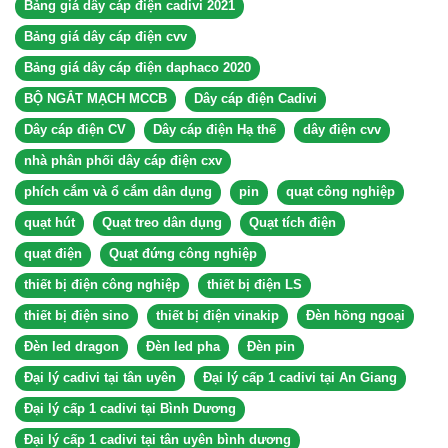
Bảng giá dây cáp điện cadivi 2021
Bảng giá dây cáp điện cvv
Bảng giá dây cáp điện daphaco 2020
BỘ NGẮT MẠCH MCCB
Dây cáp điện Cadivi
Dây cáp điện CV
Dây cáp điện Hạ thế
dây điện cvv
nhà phân phối dây cáp điện cxv
phích cắm và ổ cắm dân dụng
pin
quạt công nghiệp
quạt hút
Quạt treo dân dụng
Quạt tích điện
quạt điện
Quạt đứng công nghiệp
thiết bị điện công nghiệp
thiết bị điện LS
thiết bị điện sino
thiết bị điện vinakip
Đèn hồng ngoại
Đèn led dragon
Đèn led pha
Đèn pin
Đại lý cadivi tại tân uyên
Đại lý cấp 1 cadivi tại An Giang
Đại lý cấp 1 cadivi tại Bình Dương
Đại lý cấp 1 cadivi tại tân uyên bình dương