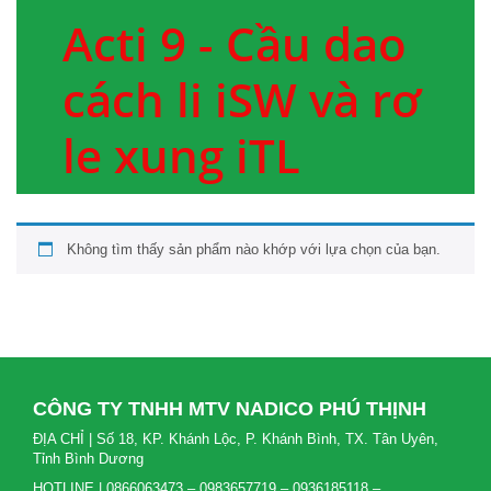
Acti 9 - Cầu dao
cách li iSW và rơ
le xung iTL
Không tìm thấy sản phẩm nào khớp với lựa chọn của bạn.
CÔNG TY TNHH MTV NADICO PHÚ THỊNH
ĐỊA CHỈ | Số 18, KP. Khánh Lộc, P. Khánh Bình, TX. Tân Uyên,
Tỉnh Bình Dương
HOTLINE | 0866063473 – 0983657719 – 0936185118 –