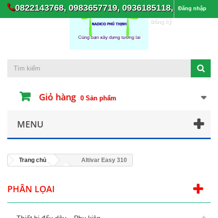
0822143768, 0983657719, 0936185118,
Đăng nhập
Đăng ký
Giỏ hàng
0
Sản phẩm
MENU
Trang chủ
Altivar Easy 310
PHÂN LỌAI