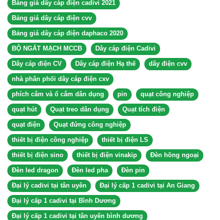
Bảng giá dây cáp điện cadivi 2021
Bảng giá dây cáp điện cvv
Bảng giá dây cáp điện daphaco 2020
BỘ NGẮT MẠCH MCCB
Dây cáp điện Cadivi
Dây cáp điện CV
Dây cáp điện Hạ thế
dây điện cvv
nhà phân phối dây cáp điện cxv
phích cắm và ổ cắm dân dụng
pin
quạt công nghiệp
quạt hút
Quạt treo dân dụng
Quạt tích điện
quạt điện
Quạt đứng công nghiệp
thiết bị điện công nghiệp
thiết bị điện LS
thiết bị điện sino
thiết bị điện vinakip
Đèn hồng ngoại
Đèn led dragon
Đèn led pha
Đèn pin
Đại lý cadivi tại tân uyên
Đại lý cấp 1 cadivi tại An Giang
Đại lý cấp 1 cadivi tại Bình Dương
Đại lý cấp 1 cadivi tại tân uyên bình dương