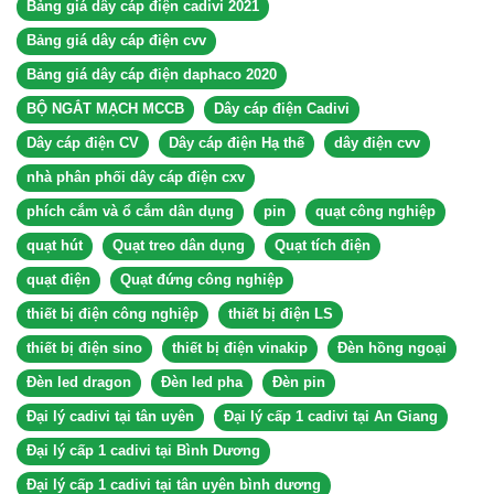
Bảng giá dây cáp điện cadivi 2021
Bảng giá dây cáp điện cvv
Bảng giá dây cáp điện daphaco 2020
BỘ NGẮT MẠCH MCCB
Dây cáp điện Cadivi
Dây cáp điện CV
Dây cáp điện Hạ thế
dây điện cvv
nhà phân phối dây cáp điện cxv
phích cắm và ổ cắm dân dụng
pin
quạt công nghiệp
quạt hút
Quạt treo dân dụng
Quạt tích điện
quạt điện
Quạt đứng công nghiệp
thiết bị điện công nghiệp
thiết bị điện LS
thiết bị điện sino
thiết bị điện vinakip
Đèn hồng ngoại
Đèn led dragon
Đèn led pha
Đèn pin
Đại lý cadivi tại tân uyên
Đại lý cấp 1 cadivi tại An Giang
Đại lý cấp 1 cadivi tại Bình Dương
Đại lý cấp 1 cadivi tại tân uyên bình dương