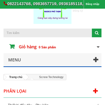
0822143768, 0983657719, 0936185118,
Đăng nhập
Đăng ký
Giỏ hàng
0
Sản phẩm
MENU
Trang chủ
Screw Technology
PHÂN LỌAI