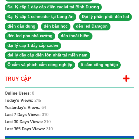
Đại lý cấp 1 dây cáp điện cadivi tại Bình Dương
Đại lý cấp 1 schneider tại Long An
Đại lý phân phối đèn led
điện dân dụng
đèn bàn học
đèn led Daragon
đèn led pha nhà xưởng
đèn thoát hiểm
đại lý cấp 1 dây cáp cadivi
đại lý dây cáp điện lớn nhất tại miền nam
Ổ cắm và phích cắm công nghiệp
ổ cắm công nghiệp
TRUY CẬP
Online Users:
0
Today's Views:
246
Yesterday's Views:
64
Last 7 Days Views:
310
Last 30 Days Views:
310
Last 365 Days Views:
310