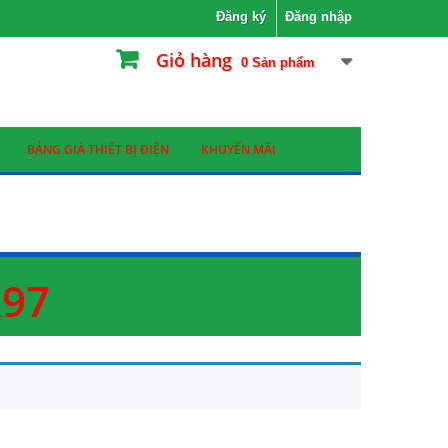
Đăng ký
Đăng nhập
Giỏ hàng
0
Sản phẩm
BẢNG GIÁ THIẾT BỊ ĐIỆN
KHUYẾN MÃI
R97