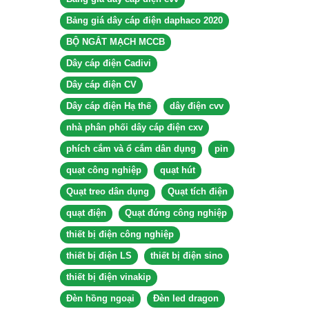
Bảng giá dây cáp điện daphaco 2020
BỘ NGẮT MẠCH MCCB
Dây cáp điện Cadivi
Dây cáp điện CV
Dây cáp điện Hạ thế
dây điện cvv
nhà phân phối dây cáp điện cxv
phích cắm và ổ cắm dân dụng
pin
quạt công nghiệp
quạt hút
Quạt treo dân dụng
Quạt tích điện
quạt điện
Quạt đứng công nghiệp
thiết bị điện công nghiệp
thiết bị điện LS
thiết bị điện sino
thiết bị điện vinakip
Đèn hồng ngoại
Đèn led dragon