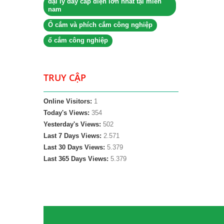
đại lý dây cáp điện lớn nhất tại miền
nam
Ổ cắm và phích cắm công nghiệp
ổ cắm công nghiệp
TRUY CẬP
Online Visitors:
1
Today's Views:
354
Yesterday's Views:
502
Last 7 Days Views:
2.571
Last 30 Days Views:
5.379
Last 365 Days Views:
5.379