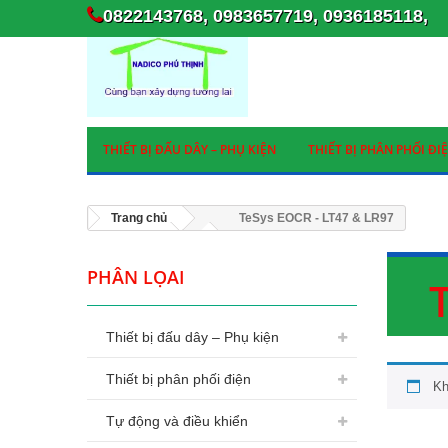
0822143768, 0983657719, 0936185118,
THIẾT BỊ ĐẤU DÂY – PHỤ KIỆN
THIẾT BỊ PHÂN PHỐI ĐI
Trang chủ
TeSys EOCR - LT47 & LR97
PHÂN LỌAI
Thiết bị đấu dây – Phụ kiện
Thiết bị phân phối điện
Kh
Tự động và điều khiển