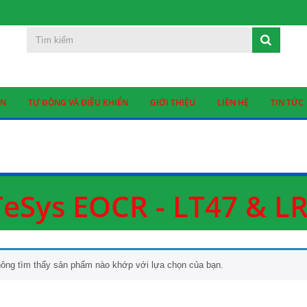
ỆN
TỰ ĐỘNG VÀ ĐIỀU KHIỂN
GIỚI THIỆU
LIÊN HỆ
TIN TỨC
TeSys EOCR - LT47 & L
ông tìm thấy sản phẩm nào khớp với lựa chọn của bạn.