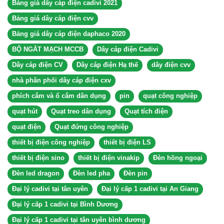
Bảng giá dây cáp điện cadivi 2021
Bảng giá dây cáp điện cvv
Bảng giá dây cáp điện daphaco 2020
BỘ NGẮT MẠCH MCCB
Dây cáp điện Cadivi
Dây cáp điện CV
Dây cáp điện Hạ thế
dây điện cvv
nhà phân phối dây cáp điện cxv
phích cắm và ổ cắm dân dụng
pin
quạt công nghiệp
quạt hút
Quạt treo dân dụng
Quạt tích điện
quạt điện
Quạt đứng công nghiệp
thiết bị điện công nghiệp
thiết bị điện LS
thiết bị điện sino
thiết bị điện vinakip
Đèn hồng ngoại
Đèn led dragon
Đèn led pha
Đèn pin
Đại lý cadivi tại tân uyên
Đại lý cấp 1 cadivi tại An Giang
Đại lý cấp 1 cadivi tại Bình Dương
Đại lý cấp 1 cadivi tại tân uyên bình dương