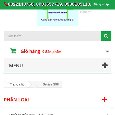
0822143768, 0983657719, 0936185118,
Đăng nhập
Đăng ký
Giỏ hàng
0
Sản phẩm
MENU
Trang chủ
Series S98
PHÂN LỌAI