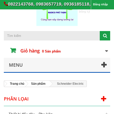
0822143768, 0983657719, 0936185118,
Đăng nhập
Đăng ký
Giỏ hàng
0
Sản phẩm
MENU
Trang chủ
Sản phẩm
Schneider Electric
PHÂN LỌAI