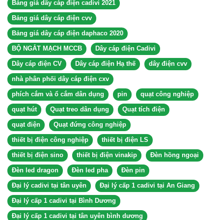
Bảng giá dây cáp điện cadivi 2021
Bảng giá dây cáp điện cvv
Bảng giá dây cáp điện daphaco 2020
BỘ NGẮT MẠCH MCCB
Dây cáp điện Cadivi
Dây cáp điện CV
Dây cáp điện Hạ thế
dây điện cvv
nhà phân phối dây cáp điện cxv
phích cắm và ổ cắm dân dụng
pin
quạt công nghiệp
quạt hút
Quạt treo dân dụng
Quạt tích điện
quạt điện
Quạt đứng công nghiệp
thiết bị điện công nghiệp
thiết bị điện LS
thiết bị điện sino
thiết bị điện vinakip
Đèn hồng ngoại
Đèn led dragon
Đèn led pha
Đèn pin
Đại lý cadivi tại tân uyên
Đại lý cấp 1 cadivi tại An Giang
Đại lý cấp 1 cadivi tại Bình Dương
Đại lý cấp 1 cadivi tại tân uyên bình dương