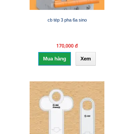
cb tép 3 pha 6a sino
170,000 đ
Mua hàng
Xem