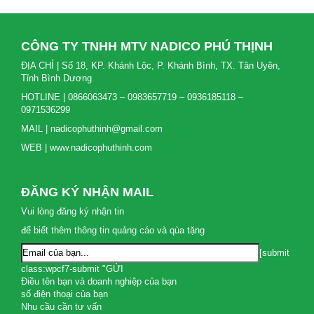
CÔNG TY TNHH MTV NADICO PHÚ THỊNH
ĐỊA CHỈ | Số 18, KP. Khánh Lộc, P. Khánh Bình, TX. Tân Uyên,
Tỉnh Bình Dương
HOTLINE | 0866063473 – 0983657719 – 0936185118 –
0971536299
MAIL | nadicophuthinh@gmail.com
WEB | www.nadicophuthinh.com
ĐĂNG KÝ NHẬN MAIL
Vui lòng đăng ký nhận tin
để biết thêm thông tin quảng cáo và qùa tặng
[submit
class:wpcf7-submit "GỬI
Điều tên bạn và doanh nghiệp của bạn
số điện thoại của bạn
Nhu cầu cần tư vấn