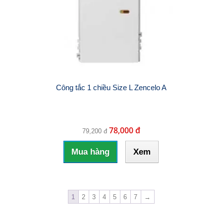
Công tắc 1 chiều Size L Zencelo A
78,000 đ
79,200 đ
Mua hàng
Xem
1
2
3
4
5
6
7
→