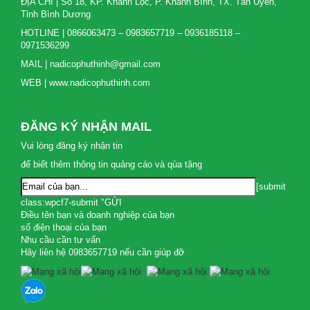
ĐỊA CHỈ | Số 18, KP. Khánh Lộc, P. Khánh Bình, TX. Tân Uyên,
Tỉnh Bình Dương
HOTLINE | 0866063473 – 0983657719 – 0936185118 –
0971536299
MAIL | nadicophuthinh@gmail.com
WEB | www.nadicophuthinh.com
ĐĂNG KÝ NHẬN MAIL
Vui lòng đăng ký nhận tin
để biết thêm thông tin quảng cáo và qùa tặng
[submit
class:wpcf7-submit "GỬI
Điều tên bạn và doanh nghiệp của bạn
số điện thoại của bạn
Nhu cầu cần tư vấn
Hãy liên hệ 0983657719 nếu cần giúp đỡ