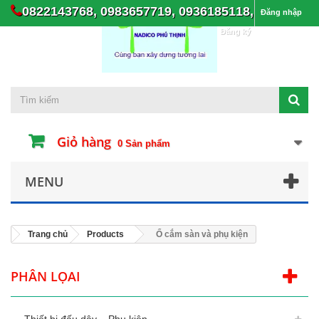
0822143768, 0983657719, 0936185118,
Đăng nhập
Đăng ký
Giỏ hàng
0
Sản phẩm
MENU
Trang chủ
Products
Ổ cắm sàn và phụ kiện
PHÂN LỌAI