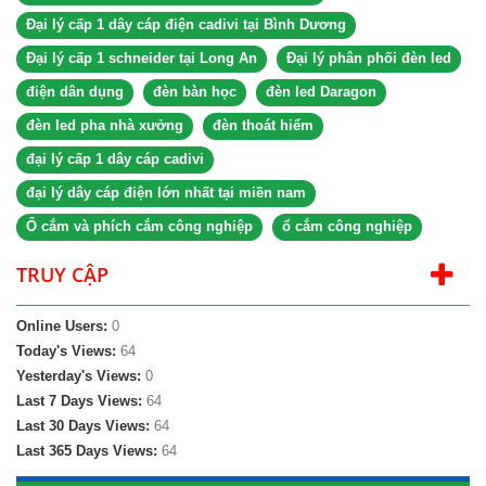
Đại lý cấp 1 dây cáp điện cadivi tại Bình Dương
Đại lý cấp 1 schneider tại Long An
Đại lý phân phối đèn led
điện dân dụng
đèn bàn học
đèn led Daragon
đèn led pha nhà xưởng
đèn thoát hiểm
đại lý cấp 1 dây cáp cadivi
đại lý dây cáp điện lớn nhất tại miền nam
Ổ cắm và phích cắm công nghiệp
ổ cắm công nghiệp
TRUY CẬP
Online Users:
0
Today's Views:
64
Yesterday's Views:
0
Last 7 Days Views:
64
Last 30 Days Views:
64
Last 365 Days Views:
64