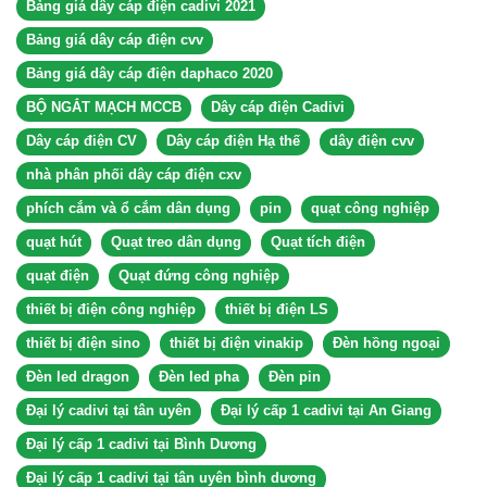
Bảng giá dây cáp điện cadivi 2021
Bảng giá dây cáp điện cvv
Bảng giá dây cáp điện daphaco 2020
BỘ NGẮT MẠCH MCCB
Dây cáp điện Cadivi
Dây cáp điện CV
Dây cáp điện Hạ thế
dây điện cvv
nhà phân phối dây cáp điện cxv
phích cắm và ổ cắm dân dụng
pin
quạt công nghiệp
quạt hút
Quạt treo dân dụng
Quạt tích điện
quạt điện
Quạt đứng công nghiệp
thiết bị điện công nghiệp
thiết bị điện LS
thiết bị điện sino
thiết bị điện vinakip
Đèn hồng ngoại
Đèn led dragon
Đèn led pha
Đèn pin
Đại lý cadivi tại tân uyên
Đại lý cấp 1 cadivi tại An Giang
Đại lý cấp 1 cadivi tại Bình Dương
Đại lý cấp 1 cadivi tại tân uyên bình dương