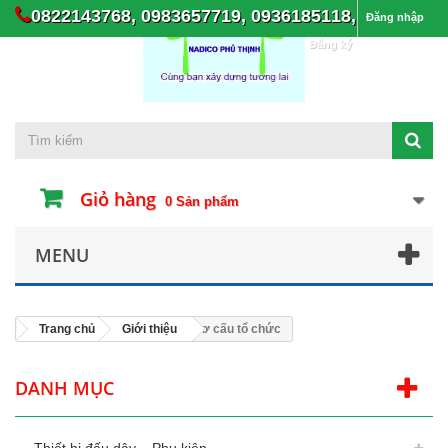
0822143768, 0983657719, 0936185118,
Đăng nhập
Đăng ký
Giỏ hàng
0
Sản phẩm
MENU
Trang chủ
Giới thiệu
Cơ cấu tổ chức
DANH MỤC