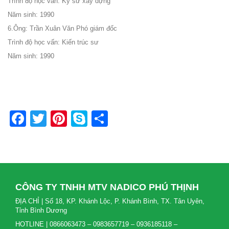
Trình độ học vấn: Kỹ sư xây dựng
Năm sinh: 1990
6.
Ông: Trần Xuân Văn Phó giám đốc
Trình độ học vấn: Kiến trúc sư
Năm sinh: 1990
Facebook
Twitter
Pinterest
Skype
Share
CÔNG TY TNHH MTV NADICO PHÚ THỊNH
ĐỊA CHỈ | Số 18, KP. Khánh Lộc, P. Khánh Bình, TX. Tân Uyên,
Tỉnh Bình Dương
HOTLINE | 0866063473 – 0983657719 – 0936185118 –