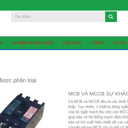
ỆN
TỰ ĐỘNG VÀ ĐIỀU KHIỂN
GIỚI THIỆU
LIÊN HỆ
TIN TỨC
ược phân loại
MCB VÀ MCCB SỰ KHÁC
Cả MCB và MCCB đều là các thiết bị
thấp. Tuy nhiên, 2 thiết bị đóng ngắ
của bộ ngắt mạch thu nhỏ còn MCCB 
giúp bảo vệ hệ thống mạch điện khỏ
bảo vệ khi xuất hiện nhiệt độ cao
chuyển nhưng MCB chỉ có thể cố địn