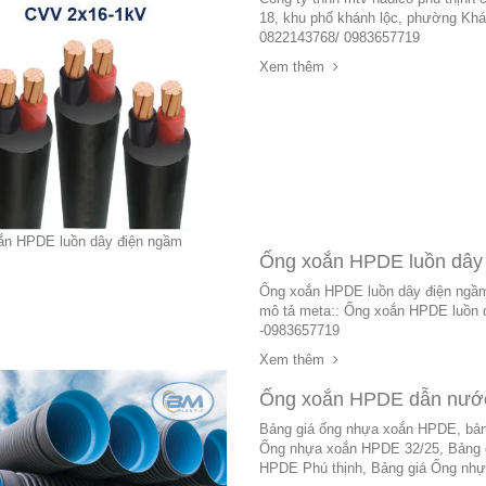
18, khu phố khánh lộc, phường Khán
0822143768/ 0983657719
Xem thêm
Ống xoắn HPDE luồn dây
Ống xoắn HPDE luồn dây điện n
mô tả meta:: Ống xoắn HPDE luồ
-0983657719
Xem thêm
Ống xoắn HPDE dẫn nước
Bảng giá ống nhựa xoắn HPDE, bản
Ống nhựa xoắn HPDE 32/25, Bảng 
HPDE Phú thịnh, Bảng giá Ống nh