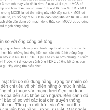
 3 cực mà thay vào đó là đơn, 2 cực và 4 cực. • MCB có
mp nhỏ hơn nhiều so với mức 10k – 200k của MCCB. • MCB
xa nhưng MCCB lại có tính năng này nhờ dây sunt. • MCB có
 khi đó, chỉ số này ở MCCB lại dao động khá lớn từ 10 – 200
mạch điện dân dụng với mạch dòng thấp còn MCCB được dùng
 với mạch dòng nặng.
n so với ống cống bê tông
ộng rãi trong những công trình cấp thoát nước ở nước ta.
 hơn hẳn những loại ống hiện có, đặc biệt là hệ thống ống
 hôm nay của NADICO PHÚ THỊNH sẽ chỉ rõ hơn những ưu điểm
này! Trước khi đi vào so sánh ống HDPE và ống bê tông, bạn
là gì. Hãy cùng tìm hiểu nhé:
mặt trời do sử dụng năng lượng tự nhiên có
đền chi tiêu về phí điện năng ở mức ít nhất.
ông phụ thuộc vào mạng lưới điện, an toàn
đe dọa đến sức khỏe con người. Bên cạnh đó
í bảo trì so với các loại đèn truyển thống,
rất cao. Tấm pin mặt trời của đèn tuối thọ
ả chuyển hóa năng lượng ưu việt. Mặt ngoài