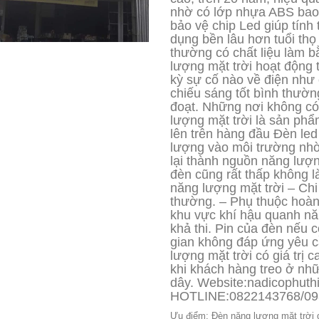
nhờ có lớp nhựa ABS bao
bảo vệ chip Led giúp tính 
dụng bền lâu hơn tuổi thọ
thường có chất liệu làm b
lượng mặt trời hoạt động 
kỳ sự cố nào về điện như 
chiếu sáng tốt bình thườn
đoạt. Những nơi không có
lượng mặt trời là sản phẩ
lên trên hàng đầu Đèn led
lượng vào môi trường nhờ
lại thành nguồn năng lượn
đèn cũng rất thấp không 
năng lượng mặt trời – Ch
thường. – Phụ thuộc hoàn 
khu vực khí hậu quanh nă
khả thi. Pin của đèn nếu c
gian không đáp ứng yêu c
lượng mặt trời có giá trị
khi khách hàng treo ở nh
dây. Website:nadicophuth
HOTLINE:0822143768/09
Ưu điểm: Đèn năng lượng mặt trời 