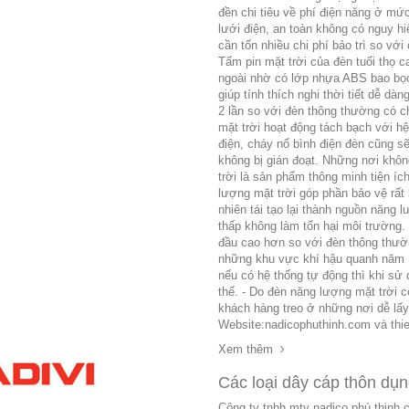
đền chi tiêu về phí điện năng ở mứ
lưới điện, an toàn không có nguy 
cần tốn nhiều chi phí bảo trì so với
Tấm pin mặt trời của đèn tuối thọ 
ngoài nhờ có lớp nhựa ABS bao bọ
giúp tính thích nghi thời tiết dễ dà
2 lần so với đèn thông thường có c
mặt trời hoạt động tách bạch với hệ
điện, cháy nổ bình điện đèn cũng s
không bị gián đoạt. Những nơi khôn
trời là sản phẩm thông minh tiện íc
lượng mặt trời góp phần bảo vệ rấ
nhiên tái tạo lại thành nguồn năng l
thấp không làm tổn hại môi trường
đầu cao hơn so với đèn thông thường
những khu vực khí hậu quanh năm í
nếu có hệ thống tự động thì khi sử
thế. - Do đèn năng lượng mặt trời c
khách hàng treo ở những nơi dễ lấ
Website:nadicophuthinh.com và th
Xem thêm
Các loại dây cáp thôn dụn
Công ty tnhh mtv nadico phú thịnh ch