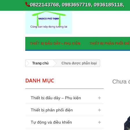
0822143768, 0983657719, 0936185118,
THIẾT BỊ ĐẤU DÂY – PHỤ KIỆN
THIẾT BỊ PHÂN PHỐI ĐI
Trang chủ
Chưa được phân loại
DANH MỤC
Chưa đ
Thiết bị đấu dây – Phụ kiện
Thiết bị phân phối điện
Tự động và điều khiển