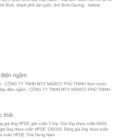
h Bình, thành phố tân uyên, tỉnh Bình Dương - hotline:
 điện ngầm
gầm - CÔNG TY TNHH MTV NADICO PHÚ THỊNH Xem trước
n dây điện ngầm - CÔNG TY TNHH MTV NADICO PHÚ THỊNH
 thải
g giá ống HPDE gân xoắn 2 lớp, Giá ống nhựa xoắn 65/50,
giá ống nhựa xoắn HPDE 130/100, Bảng giá ống nhựa xoắn
ựa xoắn HPDE Thái Hưng Nam