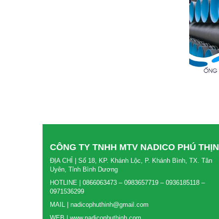
CÔNG TY TNHH MTV NADICO PHÚ THỊ
ĐỊA CHỈ | Số 18, KP. Khánh Lộc, P. Khánh Bình, TX. Tân
Uyên, Tỉnh Bình Dương
HOTLINE | 0866063473 – 0983657719 – 0936185118 –
0971536299
MAIL | nadicophuthinh@gmail.com
WEB | www.nadicophuthinh.com