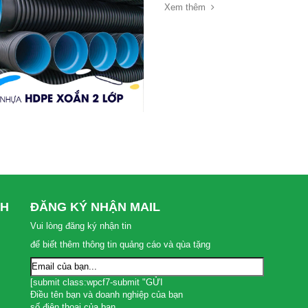
Xem thêm
NH
ĐĂNG KÝ NHẬN MAIL
Vui lòng đăng ký nhận tin
để biết thêm thông tin quảng cáo và qùa tặng
[submit class:wpcf7-submit "GỬI
Điều tên bạn và doanh nghiệp của bạn
số điện thoại của bạn