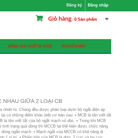
Đăng ký
Đăng nhập
Giỏ hàng
0
Sản phẩm
BẢNG GIÁ THIẾT BỊ ĐIỆN
KHUYẾN MÃI
 NHAU GIỮA 2 LOẠI CB
 nhiệt tù. Chúng đều được phân loại dưới bộ ngắt điện áp
t lại có những điểm khác biệt cơ bản sau: • MCB là tên viết tắt
là tên viết tắt của bộ ngắt mạch vỏ đúc. • Trong khi MCB
i tình trạng quá dòng thì MCCB lại thể hiện được chức năng
 và dòng ngắn mạch. • Mạch ngắt của MCCB có khả năng di
h 1 vị trí. • Phiên bản của MCB là đơn, 2 cực và ba cực