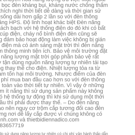
 bọc đèn kháng bụi, kháng nước chống thấm
thích nghi thời tiết dễ dàng và thời gian sử
 sống dài hơn gấp 2 lần so với đèn thông
ằng HPS. Độ linh hoạt khác biệt Đèn năng
tách bạch với hệ thống điện do đó khi có bất
cúp điện, cháy nổ bình điện đèn cũng sẽ
g đảm bảo hoạt động làm việc không bị gián
 điện mà có ánh sáng mặt trời thì đèn năng
m thông minh tiện ích. Bảo vệ môi trường đặt
 năng lượng mặt trời góp phần bảo vệ rất
 tận dùng nguồn năng lượng tự nhiên tái tạo
g thay thế cho điện. Nhiệt lượng tỏa ra từ
làm tổn hại môi trường. Nhược điểm của đèn
i phí mua ban đầu cao hơn so với đèn thông
toàn vào thời tiết tự nhiên. Vì vậy ở những
m ít nắng thì sử dụng sản phẩm này không
ó hệ thống tự động thì khi sử dụng một thời
ầu thì phải được thay thế. – Do đèn năng
 cao nên nguy cơ trộm cắp tương đối cao đèn
ững nơi dễ lấy cắp được vì chúng không có
inh.com và thietbidiennadico.com
83657719
do sử dụng năng lượng tự nhiên có chi phí vận hành thấp dẫn