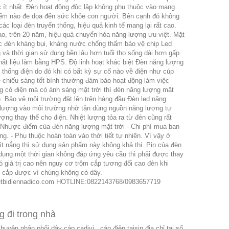
c ít nhất. Đèn hoạt động độc lập không phụ thuộc vào mạng
hiểm nào đe dọa đến sức khỏe con người. Bên cạnh đó không
 các loại đèn truyển thống, hiệu quả kinh tế mang lại rất cao.
cao, trên 20 năm, hiệu quả chuyển hóa năng lượng ưu việt. Mặt
c đèn kháng bụi, kháng nước chống thấm bảo vệ chip Led
ng và thời gian sử dụng bền lâu hơn tuổi thọ sống dài hơn gấp
hất liệu làm bằng HPS. Độ linh hoạt khác biệt Đèn năng lượng
 thống điện do đó khi có bất kỳ sự cố nào về điện như cúp
ẽ chiếu sáng tốt bình thường đảm bảo hoạt động làm việc
g có điện mà có ánh sáng mặt trời thì đèn năng lượng mặt
h. Bảo vệ môi trường đặt lên trên hàng đầu Đèn led năng
t lượng vào môi trường nhờ tận dùng nguồn năng lượng tự
ượng thay thế cho điện. Nhiệt lượng tỏa ra từ đèn cũng rất
. Nhược điểm của đèn năng lượng mặt trời - Chi phí mua ban
. - Phụ thuộc hoàn toàn vào thời tiết tự nhiên. Vì vậy ở
t nắng thì sử dụng sản phẩm này không khả thi. Pin của đèn
 dụng một thời gian không đáp ứng yêu cầu thì phải được thay
ó giá trị cao nên nguy cơ trộm cắp tương đối cao đèn khi
y cắp được vì chúng không có dây.
ietbidiennadico.com HOTLINE:0822143768/0983657719
g đi trong nhà
uyên phân phối dây cáp cadivi , cáp điện taisin địa chỉ tại số