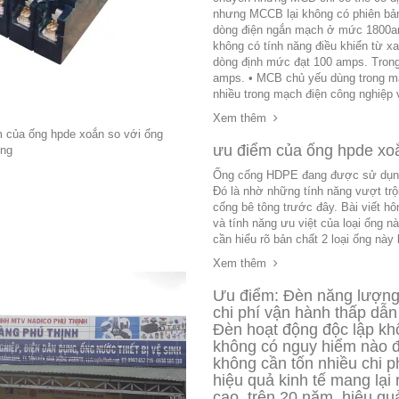
nhưng MCCB lại không có phiên bản
dòng điện ngắn mạch ở mức 1800a
không có tính năng điều khiển từ 
dòng định mức đạt 100 amps. Trong
amps. • MCB chủ yếu dùng trong 
nhiều trong mạch điện công nghiệp
Xem thêm
ưu điểm của ống hpde xoắ
Ống cống HDPE đang được sử dụng r
Đó là nhờ những tính năng vượt trội
cống bê tông trước đây. Bài viết
và tính năng ưu việt của loại ống 
cần hiểu rõ bản chất 2 loại ống này 
Xem thêm
Ưu điểm: Đèn năng lượng 
chi phí vận hành thấp dẫn 
Đèn hoạt động độc lập kh
không có nguy hiểm nào 
không cần tốn nhiều chi ph
hiệu quả kinh tế mang lại 
cao, trên 20 năm, hiệu qu