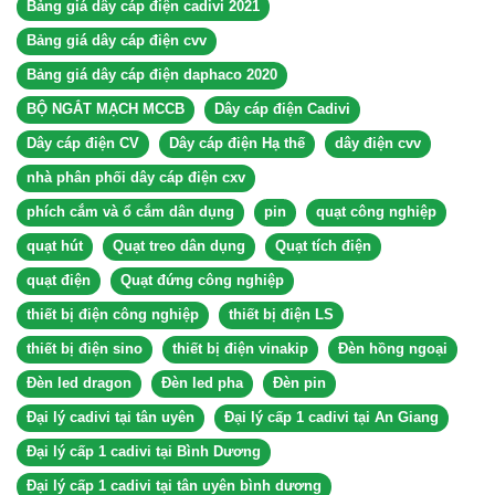
Bảng giá dây cáp điện cadivi 2021
Bảng giá dây cáp điện cvv
Bảng giá dây cáp điện daphaco 2020
BỘ NGẮT MẠCH MCCB
Dây cáp điện Cadivi
Dây cáp điện CV
Dây cáp điện Hạ thế
dây điện cvv
nhà phân phối dây cáp điện cxv
phích cắm và ổ cắm dân dụng
pin
quạt công nghiệp
quạt hút
Quạt treo dân dụng
Quạt tích điện
quạt điện
Quạt đứng công nghiệp
thiết bị điện công nghiệp
thiết bị điện LS
thiết bị điện sino
thiết bị điện vinakip
Đèn hồng ngoại
Đèn led dragon
Đèn led pha
Đèn pin
Đại lý cadivi tại tân uyên
Đại lý cấp 1 cadivi tại An Giang
Đại lý cấp 1 cadivi tại Bình Dương
Đại lý cấp 1 cadivi tại tân uyên bình dương