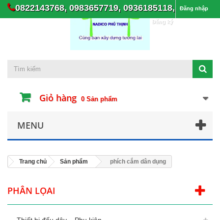
0822143768, 0983657719, 0936185118,
Đăng nhập
Đăng ký
Giỏ hàng
0
Sản phẩm
MENU
Trang chủ
Sản phẩm
phích cắm dân dụng
PHÂN LỌAI