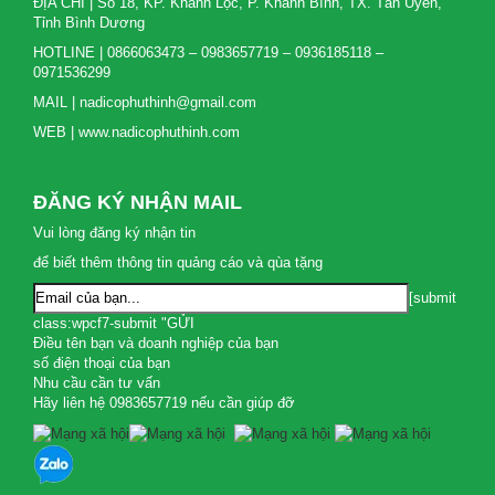
ĐỊA CHỈ | Số 18, KP. Khánh Lộc, P. Khánh Bình, TX. Tân Uyên,
Tỉnh Bình Dương
HOTLINE | 0866063473 – 0983657719 – 0936185118 –
0971536299
MAIL | nadicophuthinh@gmail.com
WEB | www.nadicophuthinh.com
ĐĂNG KÝ NHẬN MAIL
Vui lòng đăng ký nhận tin
để biết thêm thông tin quảng cáo và qùa tặng
[submit
class:wpcf7-submit "GỬI
Điều tên bạn và doanh nghiệp của bạn
số điện thoại của bạn
Nhu cầu cần tư vấn
Hãy liên hệ 0983657719 nếu cần giúp đỡ