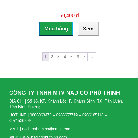
50,400 đ
Mua hàng
Xem
1
2
3
4
5
6
7
→
CÔNG TY TNHH MTV NADICO PHÚ THỊNH
ĐỊA CHỈ | Số 18, KP. Khánh Lộc, P. Khánh Bình, TX. Tân Uyên,
Tỉnh Bình Dương
HOTLINE | 0866063473 – 0983657719 – 0936185118 –
0971536299
MAIL | nadicophuthinh@gmail.com
WEB | www.nadicophuthinh.com