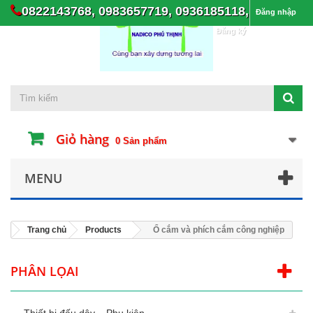
0822143768, 0983657719, 0936185118,
Đăng nhập
Đăng ký
Giỏ hàng
0
Sản phẩm
MENU
Trang chủ
Products
Ổ cắm và phích cắm công nghiệp
PHÂN LỌAI