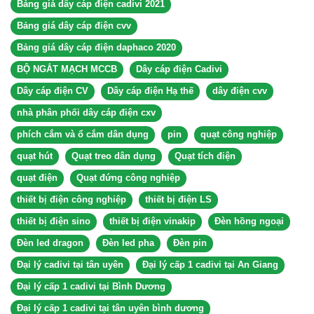
Bảng giá dây cáp điện cadivi 2021
Bảng giá dây cáp điện cvv
Bảng giá dây cáp điện daphaco 2020
BỘ NGẮT MẠCH MCCB
Dây cáp điện Cadivi
Dây cáp điện CV
Dây cáp điện Hạ thế
dây điện cvv
nhà phân phối dây cáp điện cxv
phích cắm và ổ cắm dân dụng
pin
quạt công nghiệp
quạt hút
Quạt treo dân dụng
Quạt tích điện
quạt điện
Quạt đứng công nghiệp
thiết bị điện công nghiệp
thiết bị điện LS
thiết bị điện sino
thiết bị điện vinakip
Đèn hồng ngoại
Đèn led dragon
Đèn led pha
Đèn pin
Đại lý cadivi tại tân uyên
Đại lý cấp 1 cadivi tại An Giang
Đại lý cấp 1 cadivi tại Bình Dương
Đại lý cấp 1 cadivi tại tân uyên bình dương