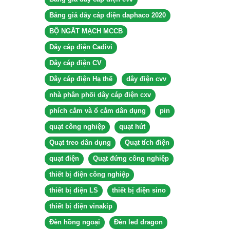
Bảng giá dây cáp điện daphaco 2020
BỘ NGẮT MẠCH MCCB
Dây cáp điện Cadivi
Dây cáp điện CV
Dây cáp điện Hạ thế
dây điện cvv
nhà phân phối dây cáp điện cxv
phích cắm và ổ cắm dân dụng
pin
quạt công nghiệp
quạt hút
Quạt treo dân dụng
Quạt tích điện
quạt điện
Quạt đứng công nghiệp
thiết bị điện công nghiệp
thiết bị điện LS
thiết bị điện sino
thiết bị điện vinakip
Đèn hồng ngoại
Đèn led dragon