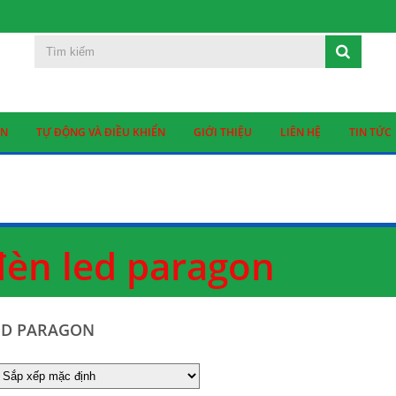
ỆN
TỰ ĐỘNG VÀ ĐIỀU KHIỂN
GIỚI THIỆU
LIÊN HỆ
TIN TỨC
đèn led paragon
ED PARAGON