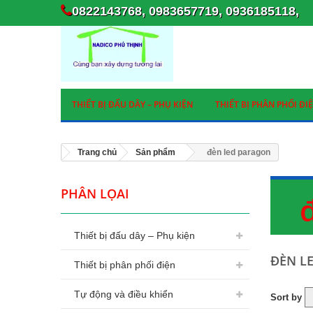
0822143768, 0983657719, 0936185118,
THIẾT BỊ ĐẤU DÂY – PHỤ KIỆN
THIẾT BỊ PHÂN PHỐI ĐI
Trang chủ
Sản phẩm
đèn led paragon
PHÂN LỌAI
Thiết bị đấu dây – Phụ kiện
ĐÈN L
Thiết bị phân phối điện
Tự động và điều khiển
Sort by