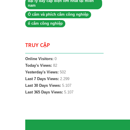
đại lý dây cáp điện lớn nhất tại miền
nam
Ổ cắm và phích cắm công nghiệp
ổ cắm công nghiệp
TRUY CẬP
Online Visitors:
0
Today's Views:
82
Yesterday's Views:
502
Last 7 Days Views:
2.299
Last 30 Days Views:
5.107
Last 365 Days Views:
5.107