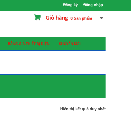
Đăng ký
Đăng nhập
Giỏ hàng
0
Sản phẩm
BẢNG GIÁ THIẾT BỊ ĐIỆN
KHUYẾN MÃI
Hiển thị kết quả duy nhất