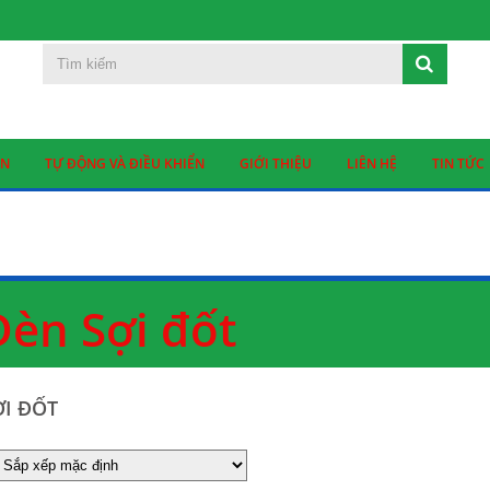
ỆN
TỰ ĐỘNG VÀ ĐIỀU KHIỂN
GIỚI THIỆU
LIÊN HỆ
TIN TỨC
Đèn Sợi đốt
ỢI ĐỐT