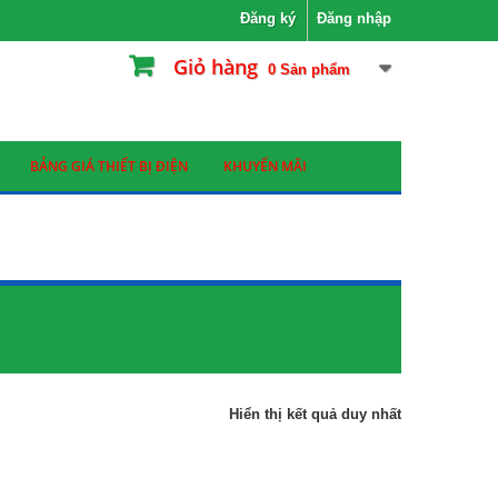
Đăng ký
Đăng nhập
Giỏ hàng
0
Sản phẩm
BẢNG GIÁ THIẾT BỊ ĐIỆN
KHUYẾN MÃI
Hiển thị kết quả duy nhất