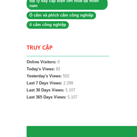
đại lý dây cáp điện lớn nhất tại miền
nam
Ổ cắm và phích cắm công nghiệp
ổ cắm công nghiệp
TRUY CẬP
Online Visitors:
0
Today's Views:
82
Yesterday's Views:
502
Last 7 Days Views:
2.299
Last 30 Days Views:
5.107
Last 365 Days Views:
5.107