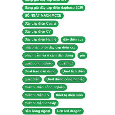
Bảng giá dây cáp điện daphaco 2020
BỘ NGẮT MẠCH MCCB
Dây cáp điện Cadivi
Dây cáp điện CV
Dây cáp điện Hạ thế
dây điện cvv
nhà phân phối dây cáp điện cxv
phích cắm và ổ cắm dân dụng
pin
quạt công nghiệp
quạt hút
Quạt treo dân dụng
Quạt tích điện
quạt điện
Quạt đứng công nghiệp
thiết bị điện công nghiệp
thiết bị điện LS
thiết bị điện sino
thiết bị điện vinakip
Đèn hồng ngoại
Đèn led dragon