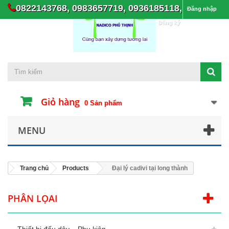
0822143768, 0983657719, 0936185118,
Đăng nhập
Đăng ký
Giỏ hàng
0
Sản phẩm
MENU
Trang chủ
Products
Đại lý cadivi tại long thành
PHÂN LỌAI