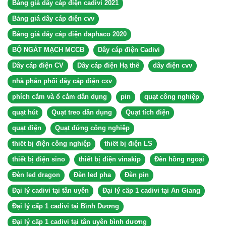
Bảng giá dây cáp điện cadivi 2021
Bảng giá dây cáp điện cvv
Bảng giá dây cáp điện daphaco 2020
BỘ NGẮT MẠCH MCCB
Dây cáp điện Cadivi
Dây cáp điện CV
Dây cáp điện Hạ thế
dây điện cvv
nhà phân phối dây cáp điện cxv
phích cắm và ổ cắm dân dụng
pin
quạt công nghiệp
quạt hút
Quạt treo dân dụng
Quạt tích điện
quạt điện
Quạt đứng công nghiệp
thiết bị điện công nghiệp
thiết bị điện LS
thiết bị điện sino
thiết bị điện vinakip
Đèn hồng ngoại
Đèn led dragon
Đèn led pha
Đèn pin
Đại lý cadivi tại tân uyên
Đại lý cấp 1 cadivi tại An Giang
Đại lý cấp 1 cadivi tại Bình Dương
Đại lý cấp 1 cadivi tại tân uyên bình dương