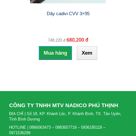
Dây cadivi CVV 3×95
680,200 đ
748,220 đ
Mua hàng
Xem
CÔNG TY TNHH MTV NADICO PHÚ THỊNH
ĐỊA CHỈ | Số 18, KP. Khánh Lộc, P. Khánh Bình, TX. Tân Uyên,
Tỉnh Bình Dương
HOTLINE | 0866063473 – 0983657719 – 0936185118 –
0971536299