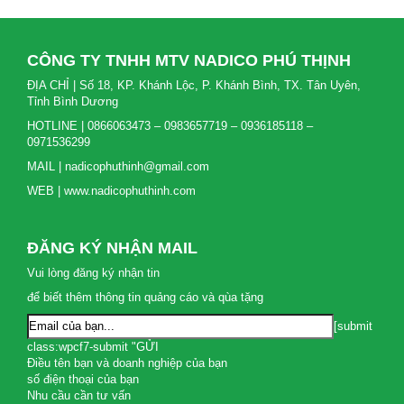
CÔNG TY TNHH MTV NADICO PHÚ THỊNH
ĐỊA CHỈ | Số 18, KP. Khánh Lộc, P. Khánh Bình, TX. Tân Uyên,
Tỉnh Bình Dương
HOTLINE | 0866063473 – 0983657719 – 0936185118 –
0971536299
MAIL | nadicophuthinh@gmail.com
WEB | www.nadicophuthinh.com
ĐĂNG KÝ NHẬN MAIL
Vui lòng đăng ký nhận tin
để biết thêm thông tin quảng cáo và qùa tặng
[submit
class:wpcf7-submit "GỬI
Điều tên bạn và doanh nghiệp của bạn
số điện thoại của bạn
Nhu cầu cần tư vấn