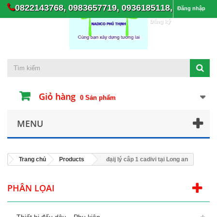
0822143768, 0983657719, 0936185118,
Đăng nhập
Đăng ký
Giỏ hàng
0
Sản phẩm
MENU
Trang chủ
Products
đạij lý câp 1 cadivi tại Long an
PHÂN LỌAI