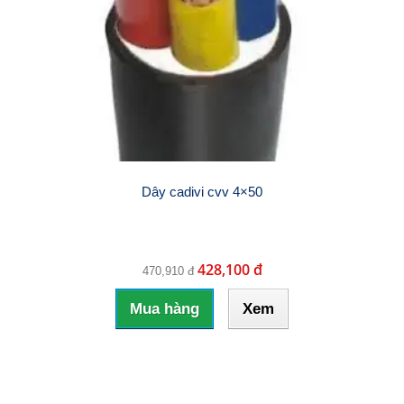
Dây cadivi cvv 4×50
428,100 đ
470,910 đ
Mua hàng
Xem