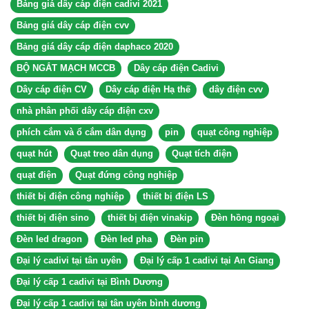
Bảng giá dây cáp điện cadivi 2021
Bảng giá dây cáp điện cvv
Bảng giá dây cáp điện daphaco 2020
BỘ NGẮT MẠCH MCCB
Dây cáp điện Cadivi
Dây cáp điện CV
Dây cáp điện Hạ thế
dây điện cvv
nhà phân phối dây cáp điện cxv
phích cắm và ổ cắm dân dụng
pin
quạt công nghiệp
quạt hút
Quạt treo dân dụng
Quạt tích điện
quạt điện
Quạt đứng công nghiệp
thiết bị điện công nghiệp
thiết bị điện LS
thiết bị điện sino
thiết bị điện vinakip
Đèn hồng ngoại
Đèn led dragon
Đèn led pha
Đèn pin
Đại lý cadivi tại tân uyên
Đại lý cấp 1 cadivi tại An Giang
Đại lý cấp 1 cadivi tại Bình Dương
Đại lý cấp 1 cadivi tại tân uyên bình dương