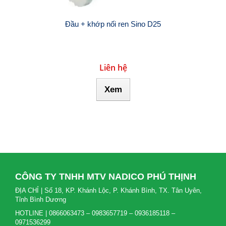
Đầu + khớp nối ren Sino D25
Liên hệ
Xem
CÔNG TY TNHH MTV NADICO PHÚ THỊNH
ĐỊA CHỈ | Số 18, KP. Khánh Lộc, P. Khánh Bình, TX. Tân Uyên,
Tỉnh Bình Dương
HOTLINE | 0866063473 – 0983657719 – 0936185118 –
0971536299