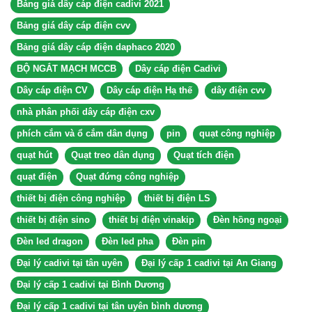
Bảng giá dây cáp điện cadivi 2021
Bảng giá dây cáp điện cvv
Bảng giá dây cáp điện daphaco 2020
BỘ NGẮT MẠCH MCCB
Dây cáp điện Cadivi
Dây cáp điện CV
Dây cáp điện Hạ thế
dây điện cvv
nhà phân phối dây cáp điện cxv
phích cắm và ổ cắm dân dụng
pin
quạt công nghiệp
quạt hút
Quạt treo dân dụng
Quạt tích điện
quạt điện
Quạt đứng công nghiệp
thiết bị điện công nghiệp
thiết bị điện LS
thiết bị điện sino
thiết bị điện vinakip
Đèn hồng ngoại
Đèn led dragon
Đèn led pha
Đèn pin
Đại lý cadivi tại tân uyên
Đại lý cấp 1 cadivi tại An Giang
Đại lý cấp 1 cadivi tại Bình Dương
Đại lý cấp 1 cadivi tại tân uyên bình dương