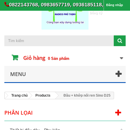
0822143768, 0983657719, 0936185118,
Đăng nhập
Đăng ký
Giỏ hàng
0
Sản phẩm
MENU
Trang chủ
Products
Đầu + khớp nối ren Sino D25
PHÂN LỌAI