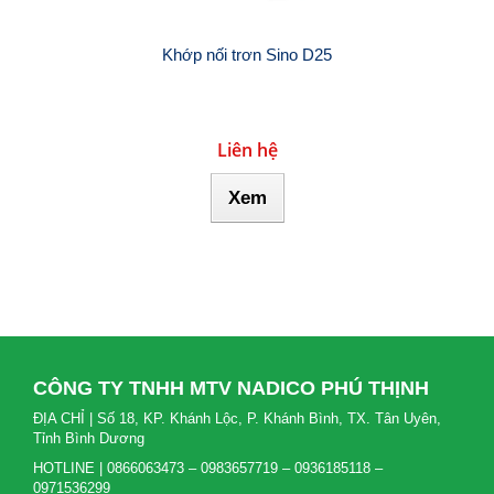
Khớp nối trơn Sino D25
Liên hệ
Xem
CÔNG TY TNHH MTV NADICO PHÚ THỊNH
ĐỊA CHỈ | Số 18, KP. Khánh Lộc, P. Khánh Bình, TX. Tân Uyên,
Tỉnh Bình Dương
HOTLINE | 0866063473 – 0983657719 – 0936185118 –
0971536299