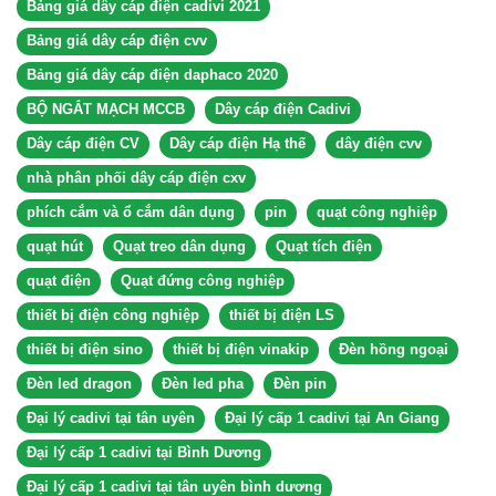
Bảng giá dây cáp điện cadivi 2021
Bảng giá dây cáp điện cvv
Bảng giá dây cáp điện daphaco 2020
BỘ NGẮT MẠCH MCCB
Dây cáp điện Cadivi
Dây cáp điện CV
Dây cáp điện Hạ thế
dây điện cvv
nhà phân phối dây cáp điện cxv
phích cắm và ổ cắm dân dụng
pin
quạt công nghiệp
quạt hút
Quạt treo dân dụng
Quạt tích điện
quạt điện
Quạt đứng công nghiệp
thiết bị điện công nghiệp
thiết bị điện LS
thiết bị điện sino
thiết bị điện vinakip
Đèn hồng ngoại
Đèn led dragon
Đèn led pha
Đèn pin
Đại lý cadivi tại tân uyên
Đại lý cấp 1 cadivi tại An Giang
Đại lý cấp 1 cadivi tại Bình Dương
Đại lý cấp 1 cadivi tại tân uyên bình dương