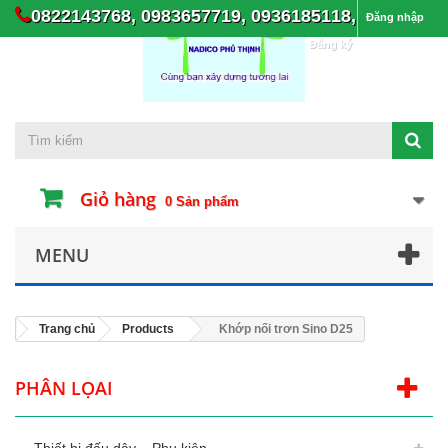
0822143768, 0983657719, 0936185118,
Đăng nhập
Đăng ký
Giỏ hàng
0
Sản phẩm
MENU
Trang chủ
Products
Khớp nối trơn Sino D25
PHÂN LỌAI