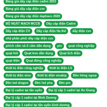
Bảng giá dây cáp điện cadivi 2021
Bảng giá dây cáp điện cvv
Bảng giá dây cáp điện daphaco 2020
BỘ NGẮT MẠCH MCCB
Dây cáp điện Cadivi
Dây cáp điện CV
Dây cáp điện Hạ thế
dây điện cvv
nhà phân phối dây cáp điện cxv
phích cắm và ổ cắm dân dụng
pin
quạt công nghiệp
quạt hút
Quạt treo dân dụng
Quạt tích điện
quạt điện
Quạt đứng công nghiệp
thiết bị điện công nghiệp
thiết bị điện LS
thiết bị điện sino
thiết bị điện vinakip
Đèn hồng ngoại
Đèn led dragon
Đèn led pha
Đèn pin
Đại lý cadivi tại tân uyên
Đại lý cấp 1 cadivi tại An Giang
Đại lý cấp 1 cadivi tại Bình Dương
Đại lý cấp 1 cadivi tại tân uyên bình dương