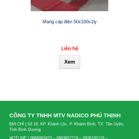
Máng cáp điện 50x100x1ly
Liên hệ
Xem
CÔNG TY TNHH MTV NADICO PHÚ THỊNH
ĐỊA CHỈ | Số 18, KP. Khánh Lộc, P. Khánh Bình, TX. Tân Uyên,
Tỉnh Bình Dương
HOTLINE | 0866063473 – 0983657719 – 0936185118 –