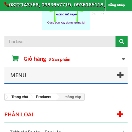
0822143768, 0983657719, 0936185118,
Đăng nhập
Đăng ký
Giỏ hàng
0
Sản phẩm
MENU
Trang chủ
Products
máng cáp
PHÂN LỌAI