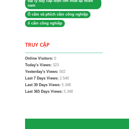
đại lý dây cáp điện lớn nhất tại miền
nam
Ổ cắm và phích cắm công nghiệp
ổ cắm công nghiệp
TRUY CẬP
Online Visitors:
0
Today's Views:
323
Yesterday's Views:
502
Last 7 Days Views:
2.540
Last 30 Days Views:
5.348
Last 365 Days Views:
5.348