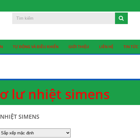
ỆN
TỰ ĐỘNG VÀ ĐIỀU KHIỂN
GIỚI THIỆU
LIÊN HỆ
TIN TỨC
rơ lư nhiệt simens
 NHIỆT SIMENS