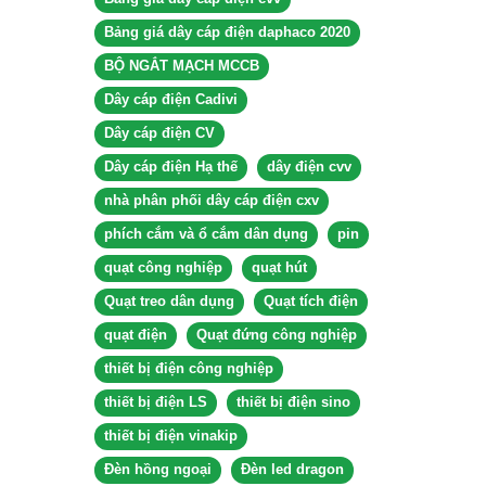
Bảng giá dây cáp điện daphaco 2020
BỘ NGẮT MẠCH MCCB
Dây cáp điện Cadivi
Dây cáp điện CV
Dây cáp điện Hạ thế
dây điện cvv
nhà phân phối dây cáp điện cxv
phích cắm và ổ cắm dân dụng
pin
quạt công nghiệp
quạt hút
Quạt treo dân dụng
Quạt tích điện
quạt điện
Quạt đứng công nghiệp
thiết bị điện công nghiệp
thiết bị điện LS
thiết bị điện sino
thiết bị điện vinakip
Đèn hồng ngoại
Đèn led dragon