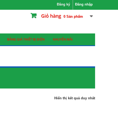
Đăng ký
Đăng nhập
Giỏ hàng
0
Sản phẩm
BẢNG GIÁ THIẾT BỊ ĐIỆN
KHUYẾN MÃI
Hiển thị kết quả duy nhất