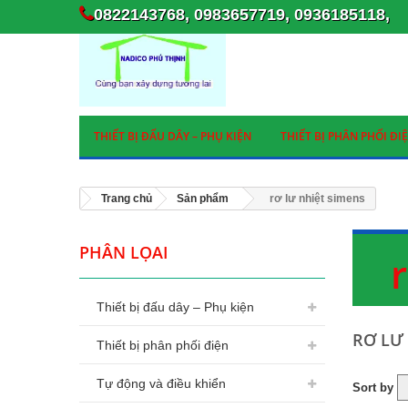
0822143768, 0983657719, 0936185118,
THIẾT BỊ ĐẤU DÂY – PHỤ KIỆN
THIẾT BỊ PHÂN PHỐI ĐI
Trang chủ
Sản phẩm
rơ lư nhiệt simens
PHÂN LỌAI
Thiết bị đấu dây – Phụ kiện
RƠ LƯ
Thiết bị phân phối điện
Tự động và điều khiển
Sort by