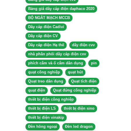
Bảng giá dây cáp điện daphaco 2020
BỘ NGẮT MẠCH MCCB
Dây cáp điện Cadivi
Dây cáp điện CV
Dây cáp điện Hạ thế
dây điện cvv
nhà phân phối dây cáp điện cxv
phích cắm và ổ cắm dân dụng
pin
quạt công nghiệp
quạt hút
Quạt treo dân dụng
Quạt tích điện
quạt điện
Quạt đứng công nghiệp
thiết bị điện công nghiệp
thiết bị điện LS
thiết bị điện sino
thiết bị điện vinakip
Đèn hồng ngoại
Đèn led dragon