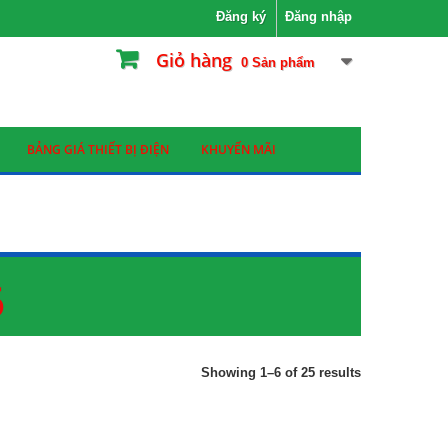
Đăng ký
Đăng nhập
Giỏ hàng
0
Sản phẩm
BẢNG GIÁ THIẾT BỊ ĐIỆN
KHUYẾN MÃI
6
Showing 1–6 of 25 results