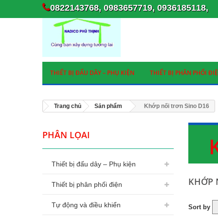
0822143768, 0983657719, 0936185118,
THIẾT BỊ ĐẤU DÂY – PHỤ KIỆN
THIẾT BỊ PHÂN PHỐI ĐI
Trang chủ
Sản phẩm
Khớp nối trơn Sino D16
PHÂN LỌAI
Thiết bị đấu dây – Phụ kiện
KHỚP 
Thiết bị phân phối điện
Tự động và điều khiển
Sort by