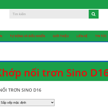
ỆN
TỰ ĐỘNG VÀ ĐIỀU KHIỂN
GIỚI THIỆU
LIÊN HỆ
TIN TỨC
Khớp nối trơn Sino D1
NỐI TRƠN SINO D16