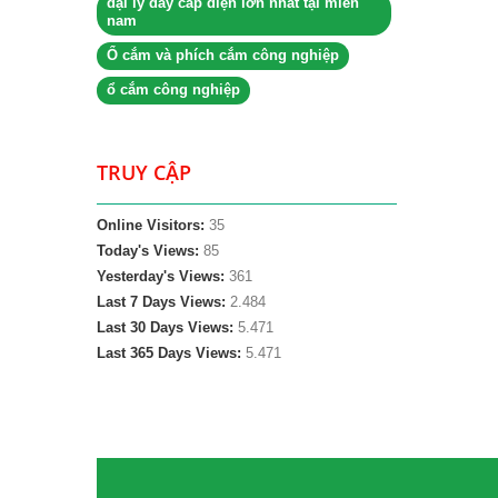
đại lý dây cáp điện lớn nhất tại miền
nam
Ổ cắm và phích cắm công nghiệp
ổ cắm công nghiệp
TRUY CẬP
Online Visitors:
35
Today's Views:
85
Yesterday's Views:
361
Last 7 Days Views:
2.484
Last 30 Days Views:
5.471
Last 365 Days Views:
5.471