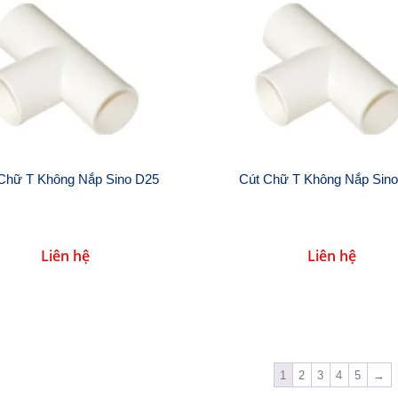
Chữ T Không Nắp Sino D25
Cút Chữ T Không Nắp Sin
Liên hệ
Liên hệ
1
2
3
4
5
→