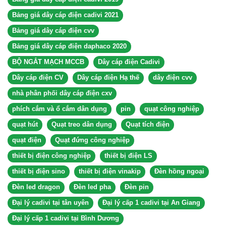
Bảng giá dây cáp điện cadivi 2021
Bảng giá dây cáp điện cvv
Bảng giá dây cáp điện daphaco 2020
BỘ NGẮT MẠCH MCCB
Dây cáp điện Cadivi
Dây cáp điện CV
Dây cáp điện Hạ thế
dây điện cvv
nhà phân phối dây cáp điện cxv
phích cắm và ổ cắm dân dụng
pin
quạt công nghiệp
quạt hút
Quạt treo dân dụng
Quạt tích điện
quạt điện
Quạt đứng công nghiệp
thiết bị điện công nghiệp
thiết bị điện LS
thiết bị điện sino
thiết bị điện vinakip
Đèn hồng ngoại
Đèn led dragon
Đèn led pha
Đèn pin
Đại lý cadivi tại tân uyên
Đại lý cấp 1 cadivi tại An Giang
Đại lý cấp 1 cadivi tại Bình Dương