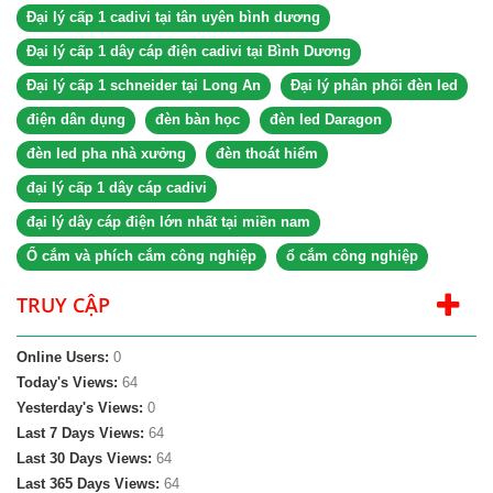
Đại lý cấp 1 cadivi tại tân uyên bình dương
Đại lý cấp 1 dây cáp điện cadivi tại Bình Dương
Đại lý cấp 1 schneider tại Long An
Đại lý phân phối đèn led
điện dân dụng
đèn bàn học
đèn led Daragon
đèn led pha nhà xưởng
đèn thoát hiểm
đại lý cấp 1 dây cáp cadivi
đại lý dây cáp điện lớn nhất tại miền nam
Ổ cắm và phích cắm công nghiệp
ổ cắm công nghiệp
TRUY CẬP
Online Users:
0
Today's Views:
64
Yesterday's Views:
0
Last 7 Days Views:
64
Last 30 Days Views:
64
Last 365 Days Views:
64