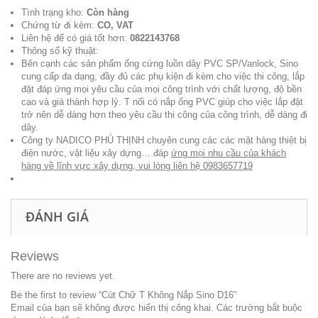
Tình trạng kho:
Còn hàng
Chứng từ đi kèm:
CO, VAT
Liên hệ để có giá tốt hơn:
0822143768
Thông số kỹ thuật:
Bên cạnh các sản phẩm ống cứng luồn dây
PVC SP/Vanlock
, Sino
cung cấp đa dạng, đầy đủ các phụ kiện đi kèm cho việc thi công, lắp
đặt đáp ứng mọi yêu cầu của mọi công trình với chất lượng, độ bền
cao và giá thành hợp lý. T nối có nắp ống PVC giúp cho việc lắp đặt
trở nên dễ dàng hơn theo yêu cầu thi công của công trình, dễ dàng đi
dây.
Công ty NADICO PHÚ THỊNH chuyên cung các các mặt hàng thiệt bị
điện nước, vật liệu xây dựng… đáp
ứng mọi nhu cầu của khách
hàng về lĩnh vực xây dựng, vui lòng liên hệ
0983657719
ĐÁNH GIÁ
Reviews
There are no reviews yet.
Be the first to review “Cút Chữ T Không Nắp Sino D16”
Email của bạn sẽ không được hiển thị công khai.
Các trường bắt buộc