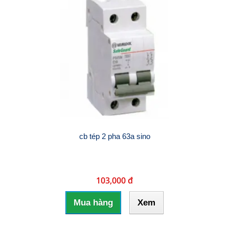
cb tép 2 pha 63a sino
103,000 đ
Mua hàng
Xem