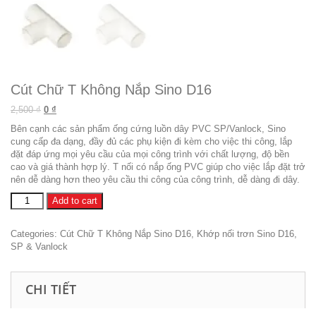
Cút Chữ T Không Nắp Sino D16
Original price was: 2,500 ₫.
Current price is: 0 ₫.
2,500
₫
0
₫
Bên cạnh các sản phẩm ống cứng luồn dây
PVC SP/Vanlock
, Sino
cung cấp đa dạng, đầy đủ các phụ kiện đi kèm cho việc thi công, lắp
đặt đáp ứng mọi yêu cầu của mọi công trình với chất lượng, độ bền
cao và giá thành hợp lý. T nối có nắp ống PVC giúp cho việc lắp đặt trở
nên dễ dàng hơn theo yêu cầu thi công của công trình, dễ dàng đi dây.
Cút
Add to cart
Chữ
T
Categories:
Cút Chữ T Không Nắp Sino D16
,
Khớp nối trơn Sino D16
,
Không
SP & Vanlock
Nắp
Sino
D16
CHI TIẾT
quantity