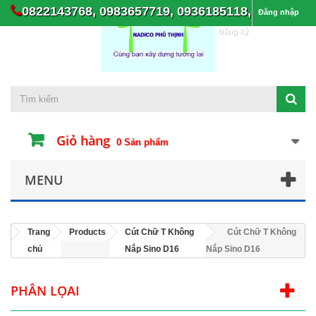
0822143768, 0983657719, 0936185118,
Đăng nhập
Đăng ký
Giỏ hàng
0
Sản phẩm
MENU
Trang
Products
Cút Chữ T Không
Cút Chữ T Không
chủ
Nắp Sino D16
Nắp Sino D16
PHÂN LỌAI