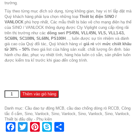
trường.
Tùy theo từng mục đích sử dụng, từng không gian, hay vị trí lắp đặt mà
Quý khách hàng phải lựa chọn những loại
Thiết bị điện SINO /
VANLOCK
phù hợp nhất, Các mẫu thiết bị bảo vệ cho mạng điện hạ thế
của SINO / VANLOCK thông dụng được Cty Viplight cung cấp rộng rãi
trên thị trường như các
dòng seri PS45N, VLL45N, VLS, VLL1-63,
SC68N, SC108N, SL68N, PS100H
…, luôn được sự tín nhiệm và đánh
giá cao của Quý đối tác, Quý khách hàng vì
giá rẻ
với
mức chiết khấu
từ 30% – 50%
theo giá list của hãng sản xuất. chất lượng ổn định. bảo
hành chu đáo, phục vụ nhiệt tình, hàng hóa luôn có sẵn, sản phẩm luôn
được kiểm tra kĩ trước khi giao đến công trình.
cb
Thêm vào giỏ hàng
tép
3
Danh mục:
Cầu dao tự động MCB, cầu dao chống dòng rò RCCB
,
Công
pha
tắc ổ cắm
,
Sino, Vanlock
,
Sino, Vanlock
,
Sino, Vanlock
,
Sino, Vanlock
,
63a
Thiết bị đấu dây - Phụ kiện
sino
Facebook
Twitter
Pinterest
Skype
Share
số
lượng