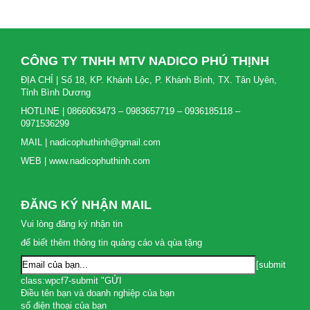
CÔNG TY TNHH MTV NADICO PHÚ THỊNH
ĐỊA CHỈ | Số 18, KP. Khánh Lộc, P. Khánh Bình, TX. Tân Uyên,
Tỉnh Bình Dương
HOTLINE | 0866063473 – 0983657719 – 0936185118 –
0971536299
MAIL | nadicophuthinh@gmail.com
WEB | www.nadicophuthinh.com
ĐĂNG KÝ NHẬN MAIL
Vui lòng đăng ký nhận tin
để biết thêm thông tin quảng cáo và qùa tặng
[submit
class:wpcf7-submit "GỬI
Điều tên bạn và doanh nghiệp của bạn
số điện thoại của bạn