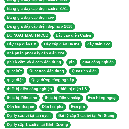
Bảng giá dây cáp điện cadivi 2021
Bảng giá dây cáp điện cvv
Bảng giá dây cáp điện daphaco 2020
BỘ NGẮT MẠCH MCCB
Dây cáp điện Cadivi
Dây cáp điện CV
Dây cáp điện Hạ thế
dây điện cvv
nhà phân phối dây cáp điện cxv
phích cắm và ổ cắm dân dụng
pin
quạt công nghiệp
quạt hút
Quạt treo dân dụng
Quạt tích điện
quạt điện
Quạt đứng công nghiệp
thiết bị điện công nghiệp
thiết bị điện LS
thiết bị điện sino
thiết bị điện vinakip
Đèn hồng ngoại
Đèn led dragon
Đèn led pha
Đèn pin
Đại lý cadivi tại tân uyên
Đại lý cấp 1 cadivi tại An Giang
Đại lý cấp 1 cadivi tại Bình Dương