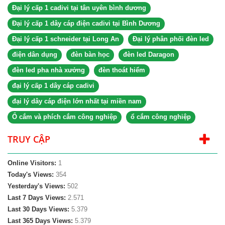
Đại lý cấp 1 cadivi tại tân uyên bình dương
Đại lý cấp 1 dây cáp điện cadivi tại Bình Dương
Đại lý cấp 1 schneider tại Long An
Đại lý phân phối đèn led
điện dân dụng
đèn bàn học
đèn led Daragon
đèn led pha nhà xưởng
đèn thoát hiểm
đại lý cấp 1 dây cáp cadivi
đại lý dây cáp điện lớn nhất tại miền nam
Ổ cắm và phích cắm công nghiệp
ổ cắm công nghiệp
TRUY CẬP
Online Visitors:
1
Today's Views:
354
Yesterday's Views:
502
Last 7 Days Views:
2.571
Last 30 Days Views:
5.379
Last 365 Days Views:
5.379