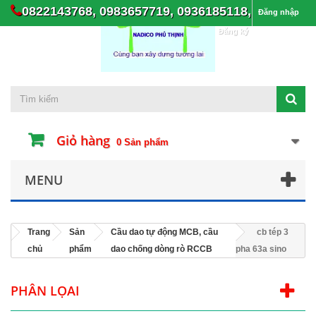
0822143768, 0983657719, 0936185118,
Đăng nhập
Đăng ký
Giỏ hàng
0
Sản phẩm
MENU
Trang
Sản
Cầu dao tự động MCB, cầu
cb tép 3
chủ
phẩm
dao chống dòng rò RCCB
pha 63a sino
PHÂN LỌAI