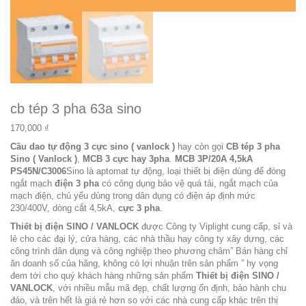
cb tép 3 pha 63a sino
170,000
₫
Cầu dao tự động 3 cực sino ( vanlock )
hay còn gọi
CB tép 3 pha
Sino ( Vanlock )
,
MCB 3 cực hay 3pha
.
MCB 3P/20A 4,5kA
PS45N/C3006
Sino là aptomat tự động, loại thiết bị điện dùng để đóng
ngắt mạch
điện 3 pha
có công dụng bảo vệ quá tải, ngắt mạch của
mạch điện, chủ yếu dùng trong dân dụng có điện áp định mức
230/400V, dòng cắt 4,5kA,
cực 3 pha
.
Thiết bị điện SINO / VANLOCK
được Công ty Viplight cung cấp, sỉ và
lẻ cho các đại lý, cửa hàng, các nhà thầu hay công ty xây dựng, các
công trình dân dụng và công nghiệp theo phương châm”
Bán hàng chỉ
ăn doanh số của hãng, không có lợi nhuận trên sản phẩm
” hy vọng
đem tới cho quý khách hàng những sản phẩm
Thiết bị điện SINO /
VANLOCK
, với nhiều mẫu mã đẹp, chất lượng ổn định, bảo hành chu
đáo, và trên hết là giá rẻ hơn so với các nhà cung cấp khác trên thị