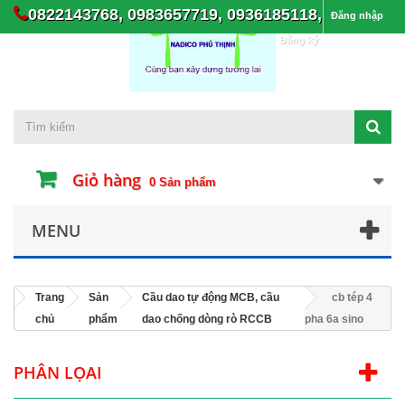
0822143768, 0983657719, 0936185118,
Đăng nhập
Đăng ký
Giỏ hàng
0
Sản phẩm
MENU
Trang
Sản
Cầu dao tự động MCB, cầu
cb tép 4
chủ
phẩm
dao chống dòng rò RCCB
pha 6a sino
PHÂN LỌAI