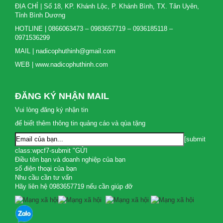
ĐỊA CHỈ | Số 18, KP. Khánh Lộc, P. Khánh Bình, TX. Tân Uyên,
Tỉnh Bình Dương
HOTLINE | 0866063473 – 0983657719 – 0936185118 –
0971536299
MAIL | nadicophuthinh@gmail.com
WEB | www.nadicophuthinh.com
ĐĂNG KÝ NHẬN MAIL
Vui lòng đăng ký nhận tin
để biết thêm thông tin quảng cáo và qùa tặng
[submit
class:wpcf7-submit "GỬI
Điều tên bạn và doanh nghiệp của bạn
số điện thoại của bạn
Nhu cầu cần tư vấn
Hãy liên hệ 0983657719 nếu cần giúp đỡ