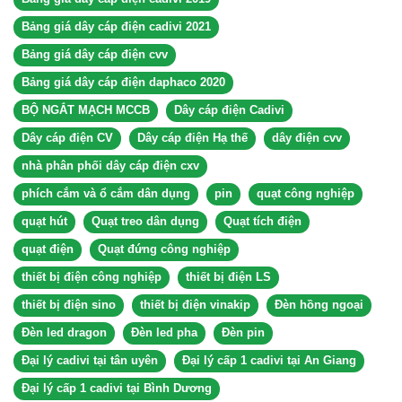
Bảng giá dây cáp điện cadivi 2021
Bảng giá dây cáp điện cvv
Bảng giá dây cáp điện daphaco 2020
BỘ NGẮT MẠCH MCCB
Dây cáp điện Cadivi
Dây cáp điện CV
Dây cáp điện Hạ thế
dây điện cvv
nhà phân phối dây cáp điện cxv
phích cắm và ổ cắm dân dụng
pin
quạt công nghiệp
quạt hút
Quạt treo dân dụng
Quạt tích điện
quạt điện
Quạt đứng công nghiệp
thiết bị điện công nghiệp
thiết bị điện LS
thiết bị điện sino
thiết bị điện vinakip
Đèn hồng ngoại
Đèn led dragon
Đèn led pha
Đèn pin
Đại lý cadivi tại tân uyên
Đại lý cấp 1 cadivi tại An Giang
Đại lý cấp 1 cadivi tại Bình Dương