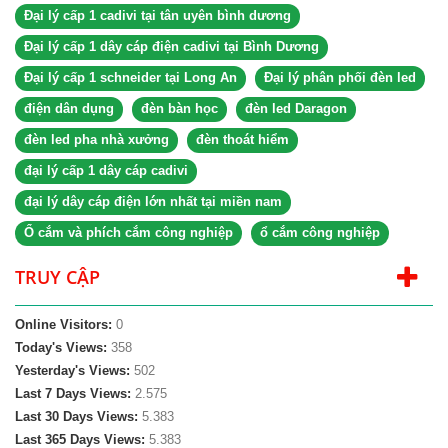
Đại lý cấp 1 cadivi tại tân uyên bình dương
Đại lý cấp 1 dây cáp điện cadivi tại Bình Dương
Đại lý cấp 1 schneider tại Long An
Đại lý phân phối đèn led
điện dân dụng
đèn bàn học
đèn led Daragon
đèn led pha nhà xưởng
đèn thoát hiểm
đại lý cấp 1 dây cáp cadivi
đại lý dây cáp điện lớn nhất tại miền nam
Ổ cắm và phích cắm công nghiệp
ổ cắm công nghiệp
TRUY CẬP
Online Visitors:
0
Today's Views:
358
Yesterday's Views:
502
Last 7 Days Views:
2.575
Last 30 Days Views:
5.383
Last 365 Days Views:
5.383