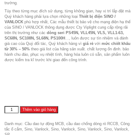
trường.
Tùy theo từng mục đích sử dụng, từng không gian, hay vị trí lắp đặt mà
Quý khách hàng phải lựa chọn những loại
Thiết bị điện SINO /
VANLOCK
phù hợp nhất, Các mẫu thiết bị bảo vệ cho mạng điện hạ thế
của SINO / VANLOCK thông dụng được Cty Viplight cung cấp rộng rãi
trên thị trường như các
dòng seri PS45N, VLL45N, VLS, VLL1-63,
SC68N, SC108N, SL68N, PS100H
…, luôn được sự tín nhiệm và đánh
giá cao của Quý đối tác, Quý khách hàng vì
giá rẻ
với
mức chiết khấu
từ 30% – 50%
theo giá list của hãng sản xuất. chất lượng ổn định. bảo
hành chu đáo, phục vụ nhiệt tình, hàng hóa luôn có sẵn, sản phẩm luôn
được kiểm tra kĩ trước khi giao đến công trình.
cb
Thêm vào giỏ hàng
tép
4
Danh mục:
Cầu dao tự động MCB, cầu dao chống dòng rò RCCB
,
Công
pha
tắc ổ cắm
,
Sino, Vanlock
,
Sino, Vanlock
,
Sino, Vanlock
,
Sino, Vanlock,
6a
SP