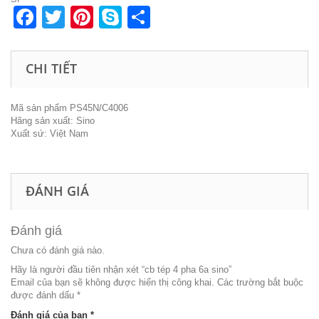
sino
Facebook
Twitter
Pinterest
Skype
Share
số
lượng
CHI TIẾT
Mã sản phẩm PS45N/C4006
Hãng sản xuất: Sino
Xuất sứ: Việt Nam
ĐÁNH GIÁ
Đánh giá
Chưa có đánh giá nào.
Hãy là người đầu tiên nhận xét “cb tép 4 pha 6a sino”
Email của bạn sẽ không được hiển thị công khai.
Các trường bắt buộc
được đánh dấu
*
Đánh giá của bạn
*