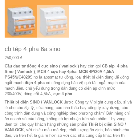
cb tép 4 pha 6a sino
250,000
₫
Cầu dao tự động 4 cực sino ( vanlock )
hay còn gọi
CB tép 4 pha
Sino ( Vanlock )
,
MCB 4 cực hay 4pha
.
MCB 4P/20A 4,5kA
PS45N/C4020
Sino là aptomat tự động, loại thiết bị điện dùng để đóng
ngắt mạch
điện 4 pha
có công dụng bảo vệ quá tải, ngắt mạch của
mạch điện, chủ yếu dùng trong dân dụng có điện áp định mức
230/400V, dòng cắt 4,5kA,
cực 4 pha
.
Thiết bị điện SINO / VANLOCK
được Công ty Viplight cung cấp, sỉ và
lẻ cho các đại lý, cửa hàng, các nhà thầu hay công ty xây dựng, các
công trình dân dụng và công nghiệp theo phương châm”
Bán hàng chỉ
ăn doanh số của hãng, không có lợi nhuận trên sản phẩm
” hy vọng
đem tới cho quý khách hàng những sản phẩm
Thiết bị điện SINO /
VANLOCK
, với nhiều mẫu mã đẹp, chất lượng ổn định, bảo hành chu
đáo, và trên hết là giá rẻ hơn so với các nhà cung cấp khác trên thị