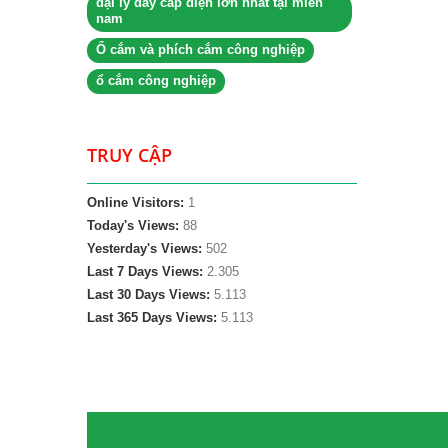
đại lý dây cáp điện lớn nhất tại miền
nam
Ổ cắm và phích cắm công nghiệp
ổ cắm công nghiệp
TRUY CẬP
Online Visitors:
1
Today's Views:
88
Yesterday's Views:
502
Last 7 Days Views:
2.305
Last 30 Days Views:
5.113
Last 365 Days Views:
5.113