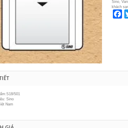
Sino, Van
khách sạ
F
TIẾT
hẩm:S18/501
ệu: Sino
Việt Nam
H GIÁ