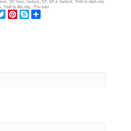
lock, SP
,
Sino, Vanlock, SP
,
SP & Vanlock
,
Thiết bị dành cho
n
,
Thiết bị đấu dây - Phụ kiện
acebook
Twitter
Pinterest
Skype
Share