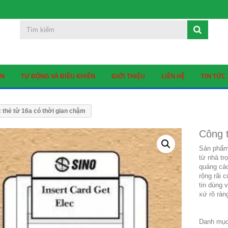
ỆN
TỰ ĐỘNG VÀ ĐIỀU KHIỂN
GIỚI THIỆU
LIÊN HỆ
TIN TỨC
 thẻ từ 16a có thời gian chậm
Công t
Sản phẩ
từ nhà tr
quảng cáo
rộng rãi c
tin dùng 
xứ rõ ràn
Danh mụ