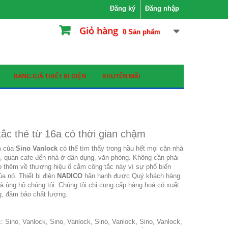
Đăng ký
Đăng nhập
Giỏ hàng
0
Sản phẩm
BẢNG GIÁ THIẾT BỊ ĐIỆN
KHUYẾN MÃI
ắc thẻ từ 16a có thời gian chậm
m của
Sino Vanlock
có thể tìm thấy trong hầu hết mọi căn nhà
ọ, quán cafe đến nhà ở dân dụng, văn phòng. Không cần phải
 thêm về thương hiệu ổ cắm công tắc này vì sự phổ biến
ủa nó. Thiết bị điện
NADICO
hân hạnh được Quý khách hàng
và ủng hộ chúng tôi. Chúng tôi chỉ cung cấp hàng hoá có xuất
g, đảm bảo chất lượng.
c:
Sino, Vanlock
,
Sino, Vanlock
,
Sino, Vanlock
,
Sino, Vanlock
,