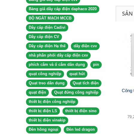
Bảng giá dây cáp điện daphaco 2020
SẢN
BỘ NGẮT MẠCH MCCB
Dây cáp điện Cadivi
Dây cáp điện CV
Dây cáp điện Hạ thế
dây điện cvv
nhà phân phối dây cáp điện cxv
phích cắm và ổ cắm dân dụng
pin
quạt công nghiệp
quạt hút
Quạt treo dân dụng
Quạt tích điện
Công t
quạt điện
Quạt đứng công nghiệp
thiết bị điện công nghiệp
thiết bị điện LS
thiết bị điện sino
79,
thiết bị điện vinakip
Đèn hồng ngoại
Đèn led dragon