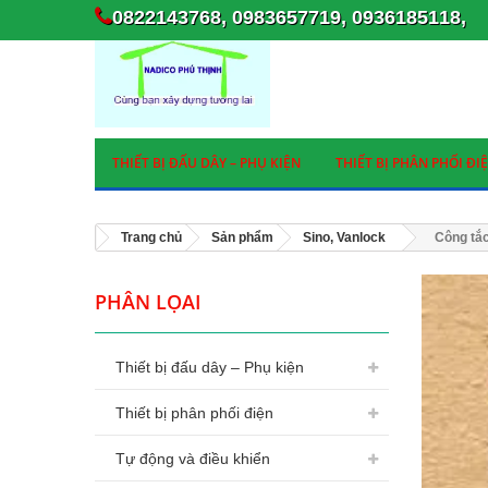
0822143768, 0983657719, 0936185118,
THIẾT BỊ ĐẤU DÂY – PHỤ KIỆN
THIẾT BỊ PHÂN PHỐI ĐI
Trang chủ
Sản phẩm
Sino, Vanlock
Công tắc
PHÂN LỌAI
Thiết bị đấu dây – Phụ kiện
Thiết bị phân phối điện
Tự động và điều khiển