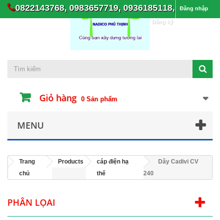
0822143768, 0983657719, 0936185118,
Đăng nhập
Đăng ký
Giỏ hàng
0
Sản phẩm
MENU
Trang
Products
cáp điện hạ
Dây Cadivi CV
chủ
thế
240
PHÂN LỌAI