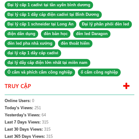
Đại lý cấp 1 cadivi tại tân uyên bình dương
Đại lý cấp 1 dây cáp điện cadivi tại Bình Dương
Đại lý cấp 1 schneider tại Long An
Đại lý phân phối đèn led
điện dân dụng
đèn bàn học
đèn led Daragon
đèn led pha nhà xưởng
đèn thoát hiểm
đại lý cấp 1 dây cáp cadivi
đại lý dây cáp điện lớn nhất tại miền nam
Ổ cắm và phích cắm công nghiệp
ổ cắm công nghiệp
TRUY CẬP
Online Users:
0
Today's Views:
251
Yesterday's Views:
64
Last 7 Days Views:
315
Last 30 Days Views:
315
Last 365 Days Views:
315