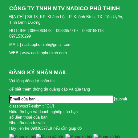
CÔNG TY TNHH MTV NADICO PHÚ THỊNH
ĐỊA CHỈ | Số 18, KP. Khánh Lộc, P. Khánh Bình, TX. Tân Uyên,
Tỉnh Bình Dương
HOTLINE | 0866063473 – 0983657719 – 0936185118 –
0971536299
MAIL | nadicophuthinh@gmail.com
WEB | www.nadicophuthinh.com
ĐĂNG KÝ NHẬN MAIL
Vui lòng đăng ký nhận tin
để biết thêm thông tin quảng cáo và qùa tặng
[submit
class:wpcf7-submit "GỬI
Điều tên bạn và doanh nghiệp của bạn
số điện thoại của bạn
Nhu cầu cần tư vấn
Hãy liên hệ 0983657719 nếu cần giúp đỡ