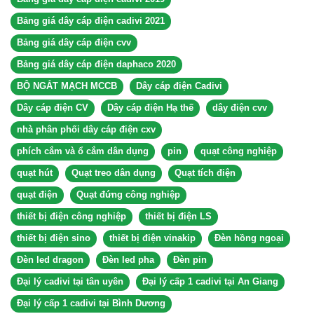
Bảng giá dây cáp điện cadivi 2021
Bảng giá dây cáp điện cvv
Bảng giá dây cáp điện daphaco 2020
BỘ NGẮT MẠCH MCCB
Dây cáp điện Cadivi
Dây cáp điện CV
Dây cáp điện Hạ thế
dây điện cvv
nhà phân phối dây cáp điện cxv
phích cắm và ổ cắm dân dụng
pin
quạt công nghiệp
quạt hút
Quạt treo dân dụng
Quạt tích điện
quạt điện
Quạt đứng công nghiệp
thiết bị điện công nghiệp
thiết bị điện LS
thiết bị điện sino
thiết bị điện vinakip
Đèn hồng ngoại
Đèn led dragon
Đèn led pha
Đèn pin
Đại lý cadivi tại tân uyên
Đại lý cấp 1 cadivi tại An Giang
Đại lý cấp 1 cadivi tại Bình Dương