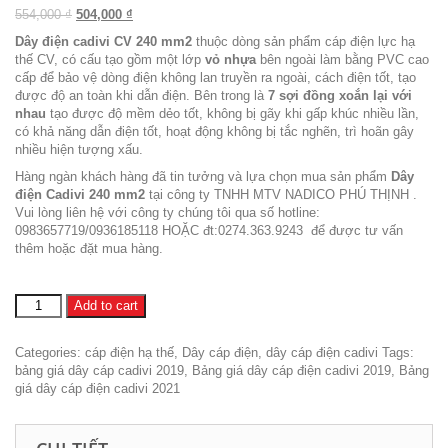
Original price was: 554,000 ₫.
Current price is: 504,000 ₫.
554,000
₫
504,000
₫
Dây điện cadivi CV 240 mm2
thuộc dòng sản phẩm cáp điện lực hạ
thế CV, có cấu tạo gồm một lớp
vỏ nhựa
bên ngoài làm bằng PVC cao
cấp để bảo vệ dòng điện không lan truyền ra ngoài, cách điện tốt, tạo
được độ an toàn khi dẫn điện. Bên trong là
7
sợi đồng xoắn lại với
nhau
tạo được độ mềm dẻo tốt, không bị gãy khi gấp khúc nhiều lần,
có khả năng dẫn điện tốt, hoạt động không bị tắc nghẽn, trì hoãn gây
nhiều hiện tượng xấu.
Hàng ngàn khách hàng đã tin tưởng và lựa chọn mua sản phẩm
Dây
điện Cadivi 240 mm2
tại
công ty TNHH MTV NADICO PHÚ THỊNH
.
Vui lòng liên hệ với công ty chúng tôi qua số hotline:
0983657719/0936185118 HOẶC đt:0274.363.9243 để được tư vấn
thêm hoặc đặt mua hàng.
Dây
Add to cart
Cadivi
CV
Categories:
cáp điện hạ thế
,
Dây cáp điện
,
dây cáp điện cadivi
Tags:
240
bảng giá dây cáp cadivi 2019
,
Bảng giá dây cáp điện cadivi 2019
,
Bảng
quantity
giá dây cáp điện cadivi 2021