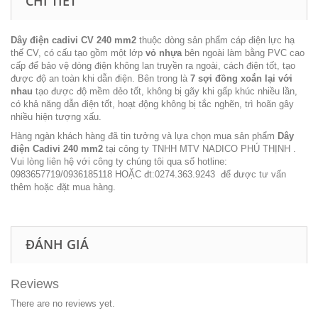
CHI TIẾT
Dây điện cadivi CV 240 mm2
thuộc dòng sản phẩm cáp điện lực hạ
thế CV, có cấu tạo gồm một lớp
vỏ nhựa
bên ngoài làm bằng PVC cao
cấp để bảo vệ dòng điện không lan truyền ra ngoài, cách điện tốt, tạo
được độ an toàn khi dẫn điện. Bên trong là
7
sợi đồng xoắn lại với
nhau
tạo được độ mềm dẻo tốt, không bị gãy khi gấp khúc nhiều lần,
có khả năng dẫn điện tốt, hoạt động không bị tắc nghẽn, trì hoãn gây
nhiều hiện tượng xấu.
Hàng ngàn khách hàng đã tin tưởng và lựa chọn mua sản phẩm
Dây
điện Cadivi 240 mm2
tại
công ty TNHH MTV NADICO PHÚ THỊNH
.
Vui lòng liên hệ với công ty chúng tôi qua số hotline:
0983657719/0936185118 HOẶC đt:0274.363.9243 để được tư vấn
thêm hoặc đặt mua hàng.
ĐÁNH GIÁ
Reviews
There are no reviews yet.