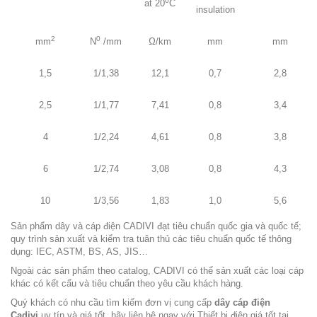
0
at 20
C
insulation
2
0
mm
N
/mm
Ω/km
mm
mm
1,5
1/1,38
12,1
0,7
2,8
2,5
1/1,77
7,41
0,8
3,4
4
1/2,24
4,61
0,8
3,8
6
1/2,74
3,08
0,8
4,3
10
1/3,56
1,83
1,0
5,6
Sản phẩm dây và cáp điện CADIVI đạt tiêu chuẩn quốc gia và quốc tế;
quy trình sản xuất và kiểm tra tuân thủ các tiêu chuẩn quốc tế thông
dụng: IEC, ASTM, BS, AS, JIS…
Ngoài các sản phẩm theo catalog, CADIVI có thể sản xuất các loại cáp
khác có kết cấu và tiêu chuẩn theo yêu cầu khách hàng.
Quý khách có nhu cầu tìm kiếm đơn vị cung cấp
dây cáp điện
Cadivi
uy tín và giá tốt, hãy liên hệ ngay với Thiết bị điện giá tốt tại