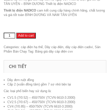
TÂN UYÊN – BÌNH DƯƠNG Thiết bị điện NADICO
Thiết bị điện NADICO
cam kết cung cấp hàng chính hãng, chất lượng
và giá tốt toàn BÌNH DƯƠNG VÀ NAM TÂN UYÊN
Dây
Add to cart
cadivi
cv
Categories:
cáp điện hạ thế
,
Dây cáp điện
,
dây cáp điện cadivi
,
Sản
5.5
Phẩm Bán Chạy
Tag:
Bảng giá dây cáp điện cvv
quantity
CHI TIẾT
Dây đơn ruột đồng
Cấp 2 (xoắn đồng tâm) gồm 7 sợ nhỏ bện lại
Các loại phổ biến hay sử dụng là:
CV1.5 (7/0.52) – 450/750V (TCVN 6610-3:2000)
CV2.5 (7/0.67) – 450/750V (TCVN 6610-3:2000)
CV4 (7/0.85) – 450/750V (TCVN 6610-3:2000)