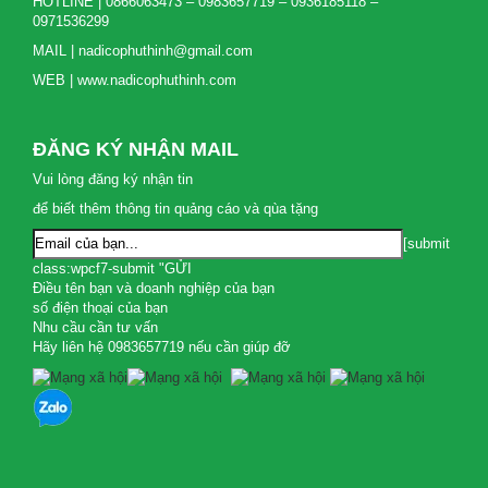
HOTLINE | 0866063473 – 0983657719 – 0936185118 –
0971536299
MAIL | nadicophuthinh@gmail.com
WEB | www.nadicophuthinh.com
ĐĂNG KÝ NHẬN MAIL
Vui lòng đăng ký nhận tin
để biết thêm thông tin quảng cáo và qùa tặng
[submit
class:wpcf7-submit "GỬI
Điều tên bạn và doanh nghiệp của bạn
số điện thoại của bạn
Nhu cầu cần tư vấn
Hãy liên hệ 0983657719 nếu cần giúp đỡ