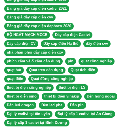
Bảng giá dây cáp điện cadivi 2021
Bảng giá dây cáp điện cvv
Bảng giá dây cáp điện daphaco 2020
BỘ NGẮT MẠCH MCCB
Dây cáp điện Cadivi
Dây cáp điện CV
Dây cáp điện Hạ thế
dây điện cvv
nhà phân phối dây cáp điện cxv
phích cắm và ổ cắm dân dụng
pin
quạt công nghiệp
quạt hút
Quạt treo dân dụng
Quạt tích điện
quạt điện
Quạt đứng công nghiệp
thiết bị điện công nghiệp
thiết bị điện LS
thiết bị điện sino
thiết bị điện vinakip
Đèn hồng ngoại
Đèn led dragon
Đèn led pha
Đèn pin
Đại lý cadivi tại tân uyên
Đại lý cấp 1 cadivi tại An Giang
Đại lý cấp 1 cadivi tại Bình Dương