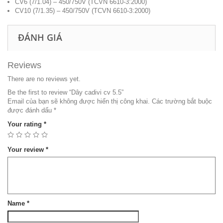
CV6 (7/1.04) – 450/750V (TCVN 6610-3:2000)
CV10 (7/1.35) – 450/750V (TCVN 6610-3:2000)
ĐÁNH GIÁ
Reviews
There are no reviews yet.
Be the first to review “Dây cadivi cv 5.5”
Email của bạn sẽ không được hiển thị công khai.
Các trường bắt buộc
được đánh dấu
*
Your rating
*
Your review
*
Name
*