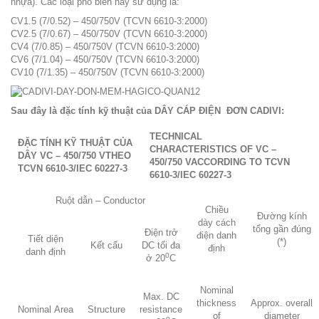
nhựa). Các loại phổ biến hay sử dụng là:
CV1.5 (7/0.52) – 450/750V (TCVN 6610-3:2000)
CV2.5 (7/0.67) – 450/750V (TCVN 6610-3:2000)
CV4 (7/0.85) – 450/750V (TCVN 6610-3:2000)
CV6 (7/1.04) – 450/750V (TCVN 6610-3:2000)
CV10 (7/1.35) – 450/750V (TCVN 6610-3:2000)
Sau đây là đặc tính kỹ thuật của
DÂY CÁP ĐIỆN ĐƠN CADIVI
:
TECHNICAL
ĐẶC TÍNH KỸ THUẬT CỦA
CHARACTERISTICS OF
VC –
DÂY
VC – 450/750 V
THEO
450/750 V
ACCORDING TO TCVN
TCVN 6610-3/IEC 60227-3
6610-3/IEC 60227-3
Ruột dẫn –
Conductor
Chiều
Đường kính
dày cách
tổng gần đúng
Điện trở
điện danh
Tiết diện
(*)
Kết cấu
DC tối đa
định
danh định
0
ở 20
C
Nominal
Max. DC
thickness
Approx.
overall
Nominal
Area
Structure
resistance
of
diameter