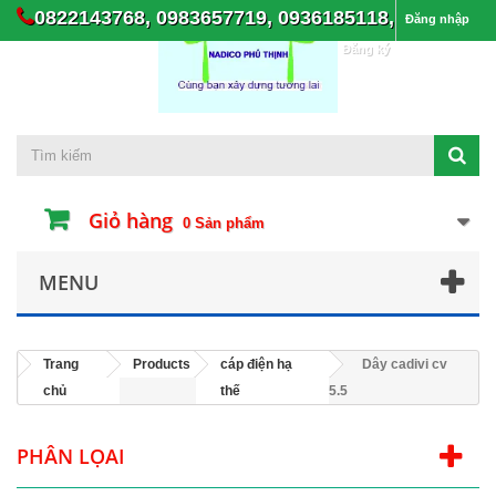
0822143768, 0983657719, 0936185118,
Đăng nhập
Đăng ký
Giỏ hàng
0
Sản phẩm
MENU
Trang
Products
cáp điện hạ
Dây cadivi cv
chủ
thế
5.5
PHÂN LỌAI