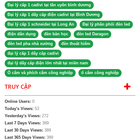
Đại lý cấp 1 cadivi tại tân uyên bình dương
Đại lý cấp 1 dây cáp điện cadivi tại Bình Dương
Đại lý cấp 1 schneider tại Long An
Đại lý phân phối đèn led
điện dân dụng
đèn bàn học
đèn led Daragon
đèn led pha nhà xưởng
đèn thoát hiểm
đại lý cấp 1 dây cáp cadivi
đại lý dây cáp điện lớn nhất tại miền nam
Ổ cắm và phích cắm công nghiệp
ổ cắm công nghiệp
TRUY CẬP
Online Users:
0
Today's Views:
53
Yesterday's Views:
272
Last 7 Days Views:
389
Last 30 Days Views:
389
Last 365 Days Views:
389