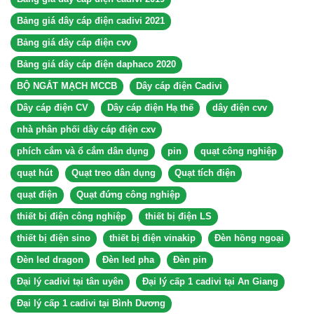
Bảng giá dây cáp điện cadivi 2021
Bảng giá dây cáp điện cvv
Bảng giá dây cáp điện daphaco 2020
BỘ NGẮT MẠCH MCCB
Dây cáp điện Cadivi
Dây cáp điện CV
Dây cáp điện Hạ thế
dây điện cvv
nhà phân phối dây cáp điện cxv
phích cắm và ổ cắm dân dụng
pin
quạt công nghiệp
quạt hút
Quạt treo dân dụng
Quạt tích điện
quạt điện
Quạt đứng công nghiệp
thiết bị điện công nghiệp
thiết bị điện LS
thiết bị điện sino
thiết bị điện vinakip
Đèn hồng ngoại
Đèn led dragon
Đèn led pha
Đèn pin
Đại lý cadivi tại tân uyên
Đại lý cấp 1 cadivi tại An Giang
Đại lý cấp 1 cadivi tại Bình Dương