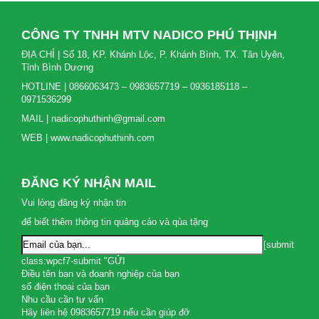
CÔNG TY TNHH MTV NADICO PHÚ THỊNH
ĐỊA CHỈ | Số 18, KP. Khánh Lộc, P. Khánh Bình, TX. Tân Uyên,
Tỉnh Bình Dương
HOTLINE | 0866063473 – 0983657719 – 0936185118 –
0971536299
MAIL | nadicophuthinh@gmail.com
WEB | www.nadicophuthinh.com
ĐĂNG KÝ NHẬN MAIL
Vui lòng đăng ký nhận tin
để biết thêm thông tin quảng cáo và qùa tặng
[submit
class:wpcf7-submit "GỬI
Điều tên bạn và doanh nghiệp của bạn
số điện thoại của bạn
Nhu cầu cần tư vấn
Hãy liên hệ 0983657719 nếu cần giúp đỡ