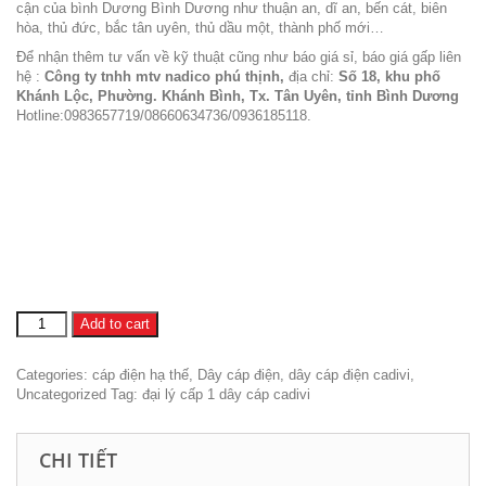
cận của bình Dương Bình Dương như thuận an, dĩ an, bến cát, biên
hòa, thủ đức, bắc tân uyên, thủ dầu một, thành phố mới…
Để nhận thêm tư vấn về kỹ thuật cũng như báo giá sỉ, báo giá gấp liên
hệ :
Công ty tnhh mtv nadico phú thịnh
,
địa chỉ:
Số 18, khu phố
Khánh Lộc, Phường.
Khá
nh Bình, Tx. Tân Uyên, tỉnh Bình Dương
Hotline:0983657719/08660634736/0936185118.
Dây
Add to cart
cadivi
cvv
Categories:
cáp điện hạ thế
,
Dây cáp điện
,
dây cáp điện cadivi
,
3x1.5
Uncategorized
Tag:
đại lý cấp 1 dây cáp cadivi
quantity
CHI TIẾT