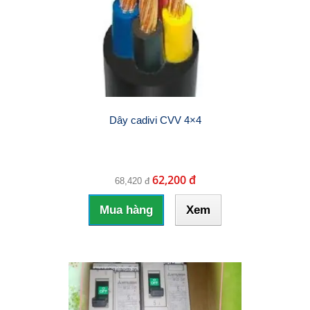
Dây cadivi CVV 4×4
62,200 đ
68,420 đ
Mua hàng
Xem