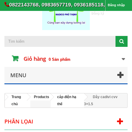
0822143768, 0983657719, 0936185118,
Đăng nhập
Đăng ký
Giỏ hàng
0
Sản phẩm
MENU
Trang
Products
cáp điện hạ
Dây cadivi cvv
chủ
thế
3×1.5
PHÂN LỌAI