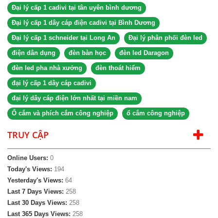
Đại lý cấp 1 cadivi tại tân uyên bình dương
Đại lý cấp 1 dây cáp điện cadivi tại Bình Dương
Đại lý cấp 1 schneider tại Long An
Đại lý phân phối đèn led
điện dân dụng
đèn bàn học
đèn led Daragon
đèn led pha nhà xưởng
đèn thoát hiểm
đại lý cấp 1 dây cáp cadivi
đại lý dây cáp điện lớn nhất tại miền nam
Ổ cắm và phích cắm công nghiệp
ổ cắm công nghiệp
TRUY CẬP
Online Users:
0
Today's Views:
194
Yesterday's Views:
64
Last 7 Days Views:
258
Last 30 Days Views:
258
Last 365 Days Views:
258