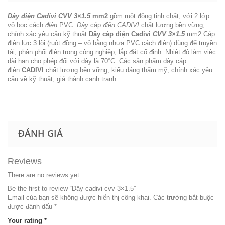
Dây điện Cadivi CVV 3×1.5
mm2
gồm ruột đồng tinh chất, với 2 lớp
vỏ bọc cách
điện
PVC.
Dây
cáp
điện CADIVI
chất lượng bền vững,
chính xác yêu cầu kỹ thuật.
Dây cáp điện Cadivi
CVV 3×1.5
mm2 Cáp
điện lực 3 lõi (ruột đồng – vỏ bằng nhựa PVC cách điện) dùng để truyền
tải, phân phối điện trong công nghiệp, lắp đặt cố định. Nhiệt độ làm việc
dài hạn cho phép đối với dây là 70°C. Các sản phẩm dây cáp
điện
CADIVI
chất lượng bền vững, kiểu dáng thẩm mỹ, chính xác yêu
cầu về kỹ thuật, giá thành cạnh tranh.
ĐÁNH GIÁ
Reviews
There are no reviews yet.
Be the first to review “Dây cadivi cvv 3×1.5”
Email của bạn sẽ không được hiển thị công khai.
Các trường bắt buộc
được đánh dấu
*
Your rating
*