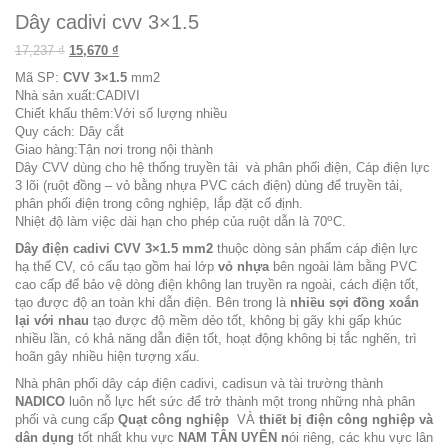
Dây cadivi cvv 3×1.5
Original price was: 17,237 ₫.
Current price is: 15,670 ₫.
17,237
₫
15,670
₫
Mã SP:
CVV 3×1.5
mm2
Nhà sản xuất:
CADIVI
Chiết khấu thêm:Với số lượng nhiều
Quy cách: Dây cắt
Giao hàng:Tận nơi trong nội thành
Dây CVV dùng cho hệ thống truyền tải và phân phối điện, Cáp điện lực
3 lõi (ruột đồng – vỏ bằng nhựa PVC cách điện) dùng để truyền tải,
phân phối điện trong công nghiệp, lắp đặt cố định.
o
Nhiệt độ làm việc dài hạn cho phép của ruột dẫn là 70
C.
Dây điện cadivi
CVV 3×1.5
mm2
thuộc dòng sản phẩm cáp điện lực
hạ thế CV, có cấu tạo gồm hai lớp
vỏ nhựa
bên ngoài làm bằng PVC
cao cấp để bảo vệ dòng điện không lan truyền ra ngoài, cách điện tốt,
tạo được độ an toàn khi dẫn điện. Bên trong là
nhiều
sợi đồng xoắn
lại với nhau
tạo được độ mềm dẻo tốt, không bị gãy khi gấp khúc
nhiều lần, có khả năng dẫn điện tốt, hoạt động không bị tắc nghẽn, trì
hoãn gây nhiều hiện tượng xấu.
Nhà phân phối dây cáp điện cadivi, cadisun và tài trường thành
NADICO
luôn nỗ lực hết sức để trở thành một trong những nhà phân
phối và cung cấp
Quạt công nghiệp
VÀ
thiết bị điện công nghiệp và
dân dụng
tốt nhất khu vực
NAM TÂN UYÊN n
ói riêng, các khu vực lân