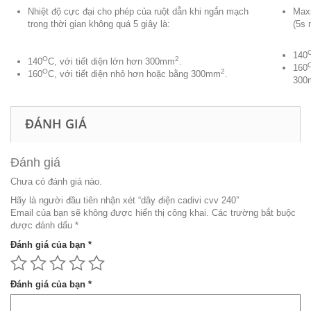
Nhiệt độ cực đại cho phép của ruột dẫn khi ngắn mạch
Maxi
trong thời gian không quá 5 giây là:
(5s 
140
O
2
140
C, với tiết diện lớn hơn 300mm
.
160
O
2
160
C, với tiết diện nhỏ hơn hoặc bằng 300mm
.
300
ĐÁNH GIÁ
Đánh giá
Chưa có đánh giá nào.
Hãy là người đầu tiên nhận xét “dây điện cadivi cvv 240”
Email của bạn sẽ không được hiển thị công khai.
Các trường bắt buộc
được đánh dấu
*
Đánh giá của bạn
*
Đánh giá của bạn
*