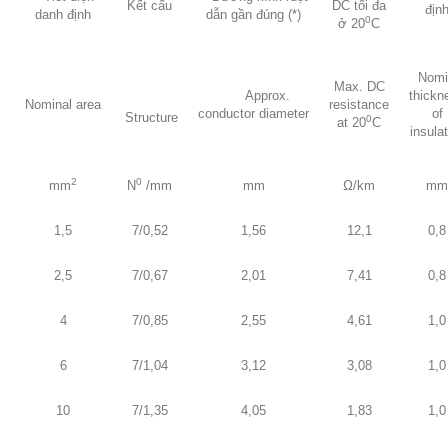
Kết cấu
DC tối đa
địn
danh định
dẫn gần đúng (*)
0
ở 20
C
Nomi
Max. DC
Approx.
thickn
Nominal
area
resistance
conductor
diameter
of
Structure
0
at
20
C
insulat
2
0
mm
N
/mm
mm
Ω/km
mm
1,5
7/0,52
1,56
12,1
0,8
2,5
7/0,67
2,01
7,41
0,8
4
7/0,85
2,55
4,61
1,0
6
7/1,04
3,12
3,08
1,0
10
7/1,35
4,05
1,83
1,0