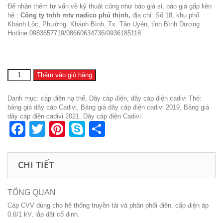
Để nhận thêm tư vấn về kỹ thuật cũng như báo giá sỉ, báo giá gấp liên
hệ :
Công ty tnhh mtv nadico phú thịnh,
địa chỉ: Số 18, khu phố
Khánh Lộc, Phường. Khánh Bình, Tx. Tân Uyên, tỉnh Bình Dương
Hotline:0983657719/08660634736/0936185118
dây
Thêm vào giỏ hàng
điện
cadivi
Danh mục:
cáp điện hạ thế
,
Dây cáp điện
,
dây cáp điện cadivi
Thẻ:
cvv
bảng giá dây cáp Cadivi
,
Bảng giá dây cáp điện cadivi 2019
,
Bảng giá
240
dây cáp điện cadivi 2021
,
Dây cáp điện Cadivi
số
Facebook
Twitter
Pinterest
Skype
Share
lượng
CHI TIẾT
TỔNG QUAN
Cáp CVV dùng cho hệ thống truyền tải và phân phối điện, cấp điện áp
0,6/1 kV, lắp đặt cố định.