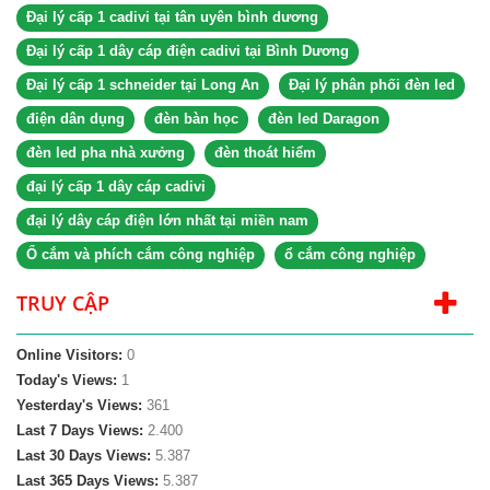
Đại lý cấp 1 cadivi tại tân uyên bình dương
Đại lý cấp 1 dây cáp điện cadivi tại Bình Dương
Đại lý cấp 1 schneider tại Long An
Đại lý phân phối đèn led
điện dân dụng
đèn bàn học
đèn led Daragon
đèn led pha nhà xưởng
đèn thoát hiểm
đại lý cấp 1 dây cáp cadivi
đại lý dây cáp điện lớn nhất tại miền nam
Ổ cắm và phích cắm công nghiệp
ổ cắm công nghiệp
TRUY CẬP
Online Visitors:
0
Today's Views:
1
Yesterday's Views:
361
Last 7 Days Views:
2.400
Last 30 Days Views:
5.387
Last 365 Days Views:
5.387