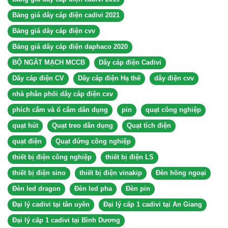
Bảng giá dây cáp điện cadivi 2021
Bảng giá dây cáp điện cvv
Bảng giá dây cáp điện daphaco 2020
BỘ NGẮT MẠCH MCCB
Dây cáp điện Cadivi
Dây cáp điện CV
Dây cáp điện Hạ thế
dây điện cvv
nhà phân phối dây cáp điện cxv
phích cắm và ổ cắm dân dụng
pin
quạt công nghiệp
quạt hút
Quạt treo dân dụng
Quạt tích điện
quạt điện
Quạt đứng công nghiệp
thiết bị điện công nghiệp
thiết bị điện LS
thiết bị điện sino
thiết bị điện vinakip
Đèn hồng ngoại
Đèn led dragon
Đèn led pha
Đèn pin
Đại lý cadivi tại tân uyên
Đại lý cấp 1 cadivi tại An Giang
Đại lý cấp 1 cadivi tại Bình Dương