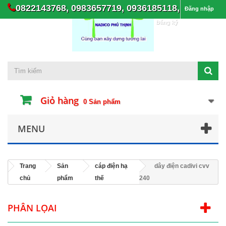
0822143768, 0983657719, 0936185118,
Đăng nhập
Đăng ký
Giỏ hàng
0
Sản phẩm
MENU
Trang
Sản
cáp điện hạ
dây điện cadivi cvv
chủ
phẩm
thế
240
PHÂN LỌAI