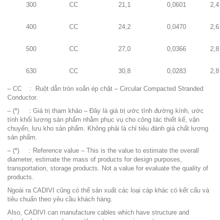
300
CC
21,1
0,0601
2,4
400
CC
24,2
0,0470
2,6
500
CC
27,0
0,0366
2,8
630
CC
30,8
0,0283
2,8
– CC : Ruột dẫn tròn xoắn ép chặt – Circular Compacted Stranded
Conductor.
– (*) : Giá trị tham khảo – Đây là giá trị ước tính đường kính, ước
tính khối lượng sản phẩm nhằm phục vụ cho công tác thiết kế, vận
chuyển, lưu kho sản phẩm. Không phải là chỉ tiêu đánh giá chất lượng
sản phẩm.
– (*) :
Reference value – This is the value to estimate the overall
diameter, estimate the mass of products for design purposes,
transportation, storage products. Not a value for evaluate the quality of
products.
Ngoài ra
CADIVI
cũng có thể sản xuất các loại cáp khác có kết cấu và
tiêu chuẩn theo yêu cầu khách hàng.
Also, CADIVI can manufacture cables which have structure and