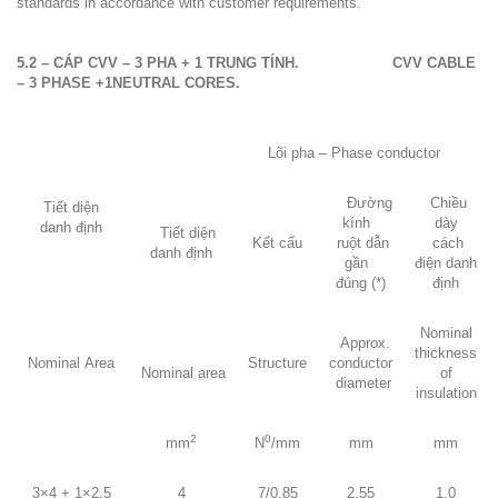
standards in accordance with customer requirements.
5.2 – CÁP CVV – 3 PHA + 1 TRUNG TÍNH.
CVV CABLE
– 3 PHASE +1NEUTRAL CORES.
Lõi pha –
Phase conductor
Đường
Chiều
Tiết diện
kính
dày
danh định
Tiết diện
Kết cấu
ruột dẫn
cách
danh định
gần
điện danh
đúng (*)
định
Nominal
Approx.
thickness
Nominal
Area
Structure
conductor
Nominal
area
of
diameter
insulation
2
0
mm
N
/mm
mm
mm
3×4 + 1×2,5
4
7/0,85
2,55
1,0