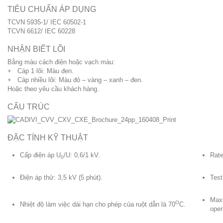
TIÊU CHUẨN ÁP DỤNG
TCVN 5935-1/ IEC 60502-1
TCVN 6612/ IEC 60228
NHẬN BIẾT LÕI
Bằng màu cách điện hoặc vạch màu:
+ Cáp 1 lõi: Màu đen.
+ Cáp nhiều lõi: Màu đỏ – vàng – xanh – đen.
Hoặc theo yêu cầu khách hàng.
CẤU TRÚC
ĐẶC TÍNH KỸ THUẬT
Cấp điện áp U
/U: 0,6/1 kV.
Rate
0
Điện áp thử: 3,5 kV (5 phút).
Test
Maxi
O
Nhiệt độ làm việc dài hạn cho phép của ruột dẫn là 70
C.
oper