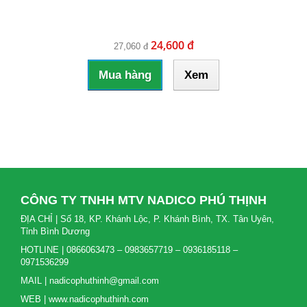
24,600 đ
27,060 đ
Mua hàng
Xem
CÔNG TY TNHH MTV NADICO PHÚ THỊNH
ĐỊA CHỈ | Số 18, KP. Khánh Lộc, P. Khánh Bình, TX. Tân Uyên,
Tỉnh Bình Dương
HOTLINE | 0866063473 – 0983657719 – 0936185118 –
0971536299
MAIL | nadicophuthinh@gmail.com
WEB | www.nadicophuthinh.com