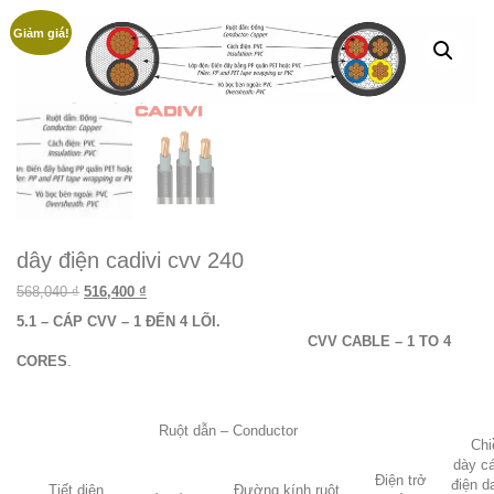
Giảm giá!
dây điện cadivi cvv 240
Giá gốc là: 568,040 ₫.
Giá hiện tại là: 516,400 ₫.
568,040
₫
516,400
₫
5.1 – CÁP CVV – 1 ĐẾN 4 LÕI.
CVV CABLE – 1 TO 4
CORES
.
Ruột dẫn –
Conductor
Chi
dày c
Điện trở
điện d
Tiết diện
Đường kính ruột