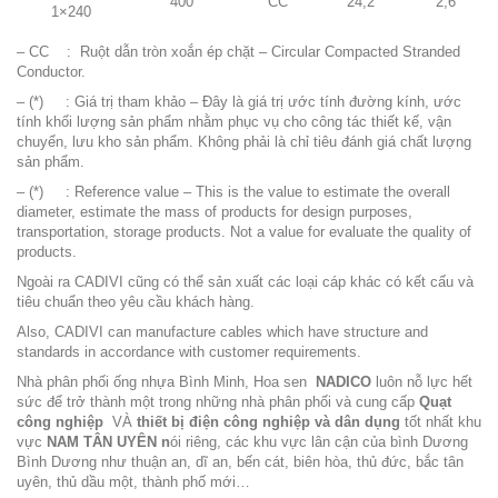
400
CC
24,2
2,6
1×240
– CC : Ruột dẫn tròn xoắn ép chặt – Circular Compacted Stranded
Conductor.
– (*) : Giá trị tham khảo – Đây là giá trị ước tính đường kính, ước
tính khối lượng sản phẩm nhằm phục vụ cho công tác thiết kế, vận
chuyển, lưu kho sản phẩm. Không phải là chỉ tiêu đánh giá chất lượng
sản phẩm.
– (*) :
Reference value – This is the value to estimate the overall
diameter, estimate the mass of products for design purposes,
transportation, storage products. Not a value for evaluate the quality of
products.
Ngoài ra
CADIVI
cũng có thể sản xuất các loại cáp khác có kết cấu và
tiêu chuẩn theo yêu cầu khách hàng.
Also, CADIVI can manufacture cables which have structure and
standards in accordance with customer requirements.
Nhà phân phối ống nhựa Bình Minh, Hoa sen
NADICO
luôn nỗ lực hết
sức để trở thành một trong những nhà phân phối và cung cấp
Quạt
công nghiệp
VÀ
thiết bị điện công nghiệp và dân dụng
tốt nhất khu
vực
NAM TÂN UYÊN n
ói riêng, các khu vực lân cận của bình Dương
Bình Dương như thuận an, dĩ an, bến cát, biên hòa, thủ đức, bắc tân
uyên, thủ dầu một, thành phố mới…