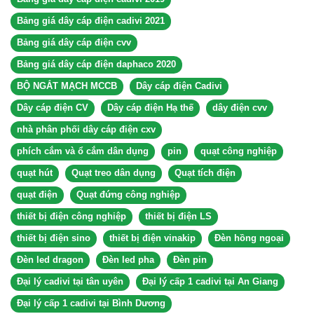
Bảng giá dây cáp điện cadivi 2021
Bảng giá dây cáp điện cvv
Bảng giá dây cáp điện daphaco 2020
BỘ NGẮT MẠCH MCCB
Dây cáp điện Cadivi
Dây cáp điện CV
Dây cáp điện Hạ thế
dây điện cvv
nhà phân phối dây cáp điện cxv
phích cắm và ổ cắm dân dụng
pin
quạt công nghiệp
quạt hút
Quạt treo dân dụng
Quạt tích điện
quạt điện
Quạt đứng công nghiệp
thiết bị điện công nghiệp
thiết bị điện LS
thiết bị điện sino
thiết bị điện vinakip
Đèn hồng ngoại
Đèn led dragon
Đèn led pha
Đèn pin
Đại lý cadivi tại tân uyên
Đại lý cấp 1 cadivi tại An Giang
Đại lý cấp 1 cadivi tại Bình Dương