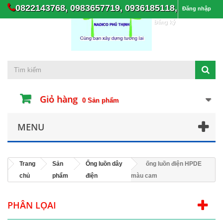
0822143768, 0983657719, 0936185118,
Đăng nhập
Đăng ký
Giỏ hàng
0
Sản phẩm
MENU
Trang
Sản
Ống luồn dây
ống luồn điện HPDE
chủ
phẩm
điện
màu cam
PHÂN LỌAI