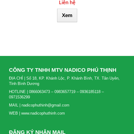
Liên hệ
Xem
CÔNG TY TNHH MTV NADICO PHÚ THỊNH
ĐỊA CHỈ | Số 18, KP. Khánh Lộc, P. Khánh Bình, TX. Tân Uyên,
Tỉnh Bình Dương
HOTLINE | 0866063473 – 0983657719 – 0936185118 –
0971536299
MAIL | nadicophuthinh@gmail.com
WEB | www.nadicophuthinh.com
ĐĂNG KÝ NHẬN MAIL