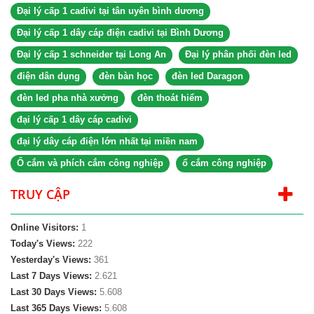
Đại lý cấp 1 cadivi tại tân uyên bình dương
Đại lý cấp 1 dây cáp điện cadivi tại Bình Dương
Đại lý cấp 1 schneider tại Long An
Đại lý phân phối đèn led
điện dân dụng
đèn bàn học
đèn led Daragon
đèn led pha nhà xưởng
đèn thoát hiểm
đại lý cấp 1 dây cáp cadivi
đại lý dây cáp điện lớn nhất tại miền nam
Ổ cắm và phích cắm công nghiệp
ổ cắm công nghiệp
TRUY CẬP
Online Visitors:
1
Today's Views:
222
Yesterday's Views:
361
Last 7 Days Views:
2.621
Last 30 Days Views:
5.608
Last 365 Days Views:
5.608