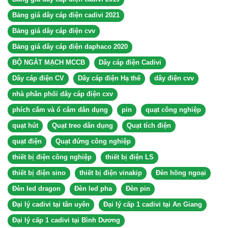
Bảng giá dây cáp điện cadivi 2021
Bảng giá dây cáp điện cvv
Bảng giá dây cáp điện daphaco 2020
BỘ NGẮT MẠCH MCCB
Dây cáp điện Cadivi
Dây cáp điện CV
Dây cáp điện Hạ thế
dây điện cvv
nhà phân phối dây cáp điện cxv
phích cắm và ổ cắm dân dụng
pin
quạt công nghiệp
quạt hút
Quạt treo dân dụng
Quạt tích điện
quạt điện
Quạt đứng công nghiệp
thiết bị điện công nghiệp
thiết bị điện LS
thiết bị điện sino
thiết bị điện vinakip
Đèn hồng ngoại
Đèn led dragon
Đèn led pha
Đèn pin
Đại lý cadivi tại tân uyên
Đại lý cấp 1 cadivi tại An Giang
Đại lý cấp 1 cadivi tại Bình Dương