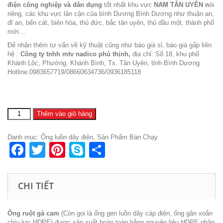
điện công nghiệp và dân dụng
tốt nhất khu vực
NAM TÂN UYÊN n
ói
riêng, các khu vực lân cận của bình Dương Bình Dương như thuận an,
dĩ an, bến cát, biên hòa, thủ đức, bắc tân uyên, thủ dầu một, thành phố
mới…
Để nhận thêm tư vấn về kỹ thuật cũng như báo giá sỉ, báo giá gấp liên
hệ :
Công ty tnhh mtv nadico phú thịnh,
địa chỉ: Số 18, khu phố
Khánh Lộc, Phường. Khánh Bình, Tx. Tân Uyên, tỉnh Bình Dương
Hotline:0983657719/08660634736/0936185118
ống
Thêm vào giỏ hàng
luồn
điện
Danh mục:
Ống luồn dây điện
,
Sản Phẩm Bán Chạy
HPDE
Facebook
Twitter
Pinterest
Skype
Share
màu
cam
số
lượng
CHI TIẾT
Ống ruột gà cam
(Còn gọi là ống gen luồn dây cáp điện, ống gân xoắn
chịu lực HDPE) được sản xuất hoàn toàn bằng nguyên liệu HDPE nhập