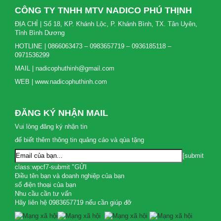
CÔNG TY TNHH MTV NADICO PHÚ THỊNH
ĐỊA CHỈ | Số 18, KP. Khánh Lộc, P. Khánh Bình, TX. Tân Uyên,
Tỉnh Bình Dương
HOTLINE | 0866063473 – 0983657719 – 0936185118 –
0971536299
MAIL | nadicophuthinh@gmail.com
WEB | www.nadicophuthinh.com
ĐĂNG KÝ NHẬN MAIL
Vui lòng đăng ký nhận tin
để biết thêm thông tin quảng cáo và qùa tặng
[submit
class:wpcf7-submit "GỬI
Điều tên bạn và doanh nghiệp của bạn
số điện thoại của bạn
Nhu cầu cần tư vấn
Hãy liên hệ 0983657719 nếu cần giúp đỡ