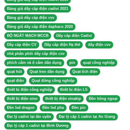
Bảng giá dây cáp điện cadivi 2021
Bảng giá dây cáp điện cvv
Bảng giá dây cáp điện daphaco 2020
BỘ NGẮT MẠCH MCCB
Dây cáp điện Cadivi
Dây cáp điện CV
Dây cáp điện Hạ thế
dây điện cvv
nhà phân phối dây cáp điện cxv
phích cắm và ổ cắm dân dụng
pin
quạt công nghiệp
quạt hút
Quạt treo dân dụng
Quạt tích điện
quạt điện
Quạt đứng công nghiệp
thiết bị điện công nghiệp
thiết bị điện LS
thiết bị điện sino
thiết bị điện vinakip
Đèn hồng ngoại
Đèn led dragon
Đèn led pha
Đèn pin
Đại lý cadivi tại tân uyên
Đại lý cấp 1 cadivi tại An Giang
Đại lý cấp 1 cadivi tại Bình Dương