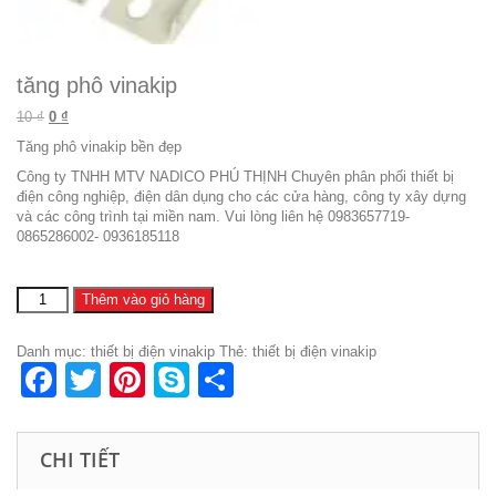
tăng phô vinakip
Giá gốc là: 10 ₫.
Giá hiện tại là: 0 ₫.
10
₫
0
₫
Tăng phô vinakip bền đẹp
Công ty TNHH MTV NADICO PHÚ THỊNH Chuyên phân phối thiết bị
điện công nghiệp, điện dân dụng cho các cửa hàng, công ty xây dựng
và các công trình tại miền nam. Vui lòng liên hệ 0983657719-
0865286002- 0936185118
tăng
Thêm vào giỏ hàng
phô
vinakip
Danh mục:
thiết bị điện vinakip
Thẻ:
thiết bị điện vinakip
số
Facebook
Twitter
Pinterest
Skype
Share
lượng
CHI TIẾT