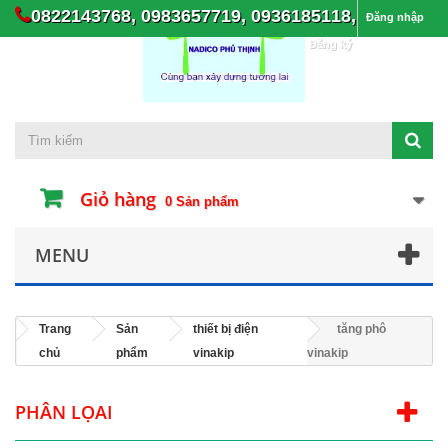
0822143768, 0983657719, 0936185118,
Đăng nhập
Đăng ký
Giỏ hàng
0
Sản phẩm
MENU
Trang
Sản
thiết bị điện
tăng phô
chủ
phẩm
vinakip
vinakip
PHÂN LỌAI