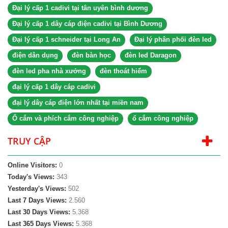
Đại lý cấp 1 cadivi tại tân uyên bình dương
Đại lý cấp 1 dây cáp điện cadivi tại Bình Dương
Đại lý cấp 1 schneider tại Long An
Đại lý phân phối đèn led
điện dân dụng
đèn bàn học
đèn led Daragon
đèn led pha nhà xưởng
đèn thoát hiểm
đại lý cấp 1 dây cáp cadivi
đại lý dây cáp điện lớn nhất tại miền nam
Ổ cắm và phích cắm công nghiệp
ổ cắm công nghiệp
TRUY CẬP
Online Visitors:
0
Today's Views:
343
Yesterday's Views:
502
Last 7 Days Views:
2.560
Last 30 Days Views:
5.368
Last 365 Days Views:
5.368