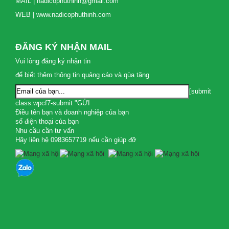
MAIL | nadicophuthinh@gmail.com
WEB | www.nadicophuthinh.com
ĐĂNG KÝ NHẬN MAIL
Vui lòng đăng ký nhận tin
để biết thêm thông tin quảng cáo và qùa tặng
[submit
class:wpcf7-submit "GỬI
Điều tên bạn và doanh nghiệp của bạn
số điện thoại của bạn
Nhu cầu cần tư vấn
Hãy liên hệ 0983657719 nếu cần giúp đỡ