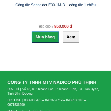
Công tắc Schneider E30-1M-D – công tắc 1 chiều
950,000 đ
960,000 đ
Mua hàng
Xem
CÔNG TY TNHH MTV NADICO PHÚ THỊNH
ĐỊA CHỈ | Số 18, KP. Khánh Lộc, P. Khánh Bình, TX. Tân Uyên,
Tỉnh Bình Dương
HOTLINE | 0866063473 – 0983657719 – 0936185118 –
0971536299