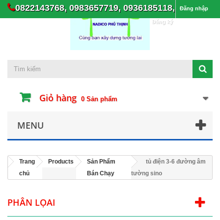
0822143768, 0983657719, 0936185118,
Đăng nhập
Đăng ký
Giỏ hàng
0
Sản phẩm
MENU
Trang
Products
Sản Phẩm
tủ điện 3-6 đường âm
chủ
Bán Chạy
tường sino
PHÂN LỌAI