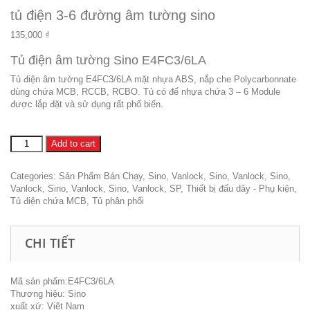
tủ điện 3-6 đường âm tường sino
135,000
₫
Tủ điện âm tường Sino E4FC3/6LA
Tủ điện âm tường E4FC3/6LA mặt nhựa ABS, nắp che Polycarbonnate
dùng chứa MCB, RCCB, RCBO. Tủ có đế nhựa chứa 3 – 6 Module
được lắp đặt và sử dụng rất phổ biến.
tủ
Add to cart
điện
3-
Categories:
Sản Phẩm Bán Chạy
,
Sino, Vanlock
,
Sino, Vanlock
,
Sino,
6
Vanlock
,
Sino, Vanlock
,
Sino, Vanlock, SP
,
Thiết bị đấu dây - Phụ kiện
,
đường
Tủ điện chứa MCB
,
Tủ phân phối
âm
tường
sino
CHI TIẾT
quantity
Mã sản phẩm:E4FC3/6LA
Thương hiệu: Sino
xuất xứ: Việt Nam