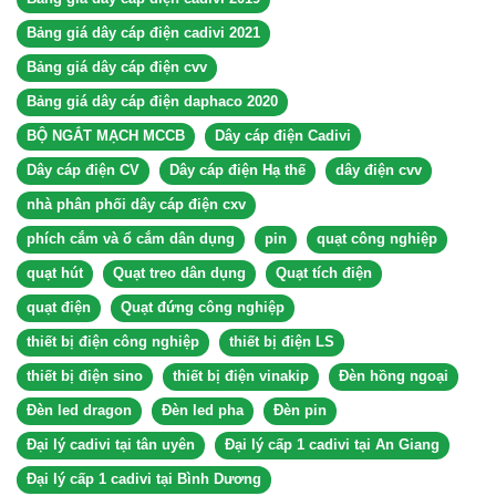
Bảng giá dây cáp điện cadivi 2021
Bảng giá dây cáp điện cvv
Bảng giá dây cáp điện daphaco 2020
BỘ NGẮT MẠCH MCCB
Dây cáp điện Cadivi
Dây cáp điện CV
Dây cáp điện Hạ thế
dây điện cvv
nhà phân phối dây cáp điện cxv
phích cắm và ổ cắm dân dụng
pin
quạt công nghiệp
quạt hút
Quạt treo dân dụng
Quạt tích điện
quạt điện
Quạt đứng công nghiệp
thiết bị điện công nghiệp
thiết bị điện LS
thiết bị điện sino
thiết bị điện vinakip
Đèn hồng ngoại
Đèn led dragon
Đèn led pha
Đèn pin
Đại lý cadivi tại tân uyên
Đại lý cấp 1 cadivi tại An Giang
Đại lý cấp 1 cadivi tại Bình Dương