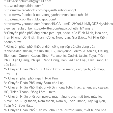
mail:nadicophuthinh@gmail.com
http://nadicophuthinh.com/
https://www.facebook.com/nguyenthianhphuongpt
https://www.facebook.com/congtytnhhmtvnadicophuthinh/
https://nadicophthinh.blogspot.com/
https://www.youtube.com/channel/UCAkurmDL2HYeUUaMiyODZNg/video
view_as=subscriber
https://twitter.com/nadicophuthinh?lang=vi
*>Chuyên phân phối ống nhựa pvc, ppr, hpde của Bình Minh, Hoa sen,
Tiền Phong, Đệ Nhất, Thành Công, Ngọc Lan, Gia Bảo… Và Phụ Kiện
ngành nước
*>Chuyên phân phối thiết bị điện công nghiệp và dân dụng của
:scheneider, shihlin, mitsubishi, LS, Hanyoung, Mikro, Autonics, Osung,
Siemens, Omron, Kacon, Sino, Panasonic, Cadivi, taisin, Taya, Trần
Phú, Điện Quang, Philips, Rạng Đông, Đèn Led các Loại, Đèn Trang Trí
các Loại…
*> Chuyên Phân Phối VLXD tổng Hợp ( xi măng, cát, gạch, sắt thép,
sơn, ….)
*> Chuyên phân phối ngành Ngũ Kim
*> Chuyên Phân Phối máy Bơm các Loại
*> Chuyên Phân Phối thiết bị vệ Sinh của Toto, linax, american, caesar,
HC, Thiên Thanh, Đông Lâm, Luxta…
*> Chuyên Phân phối bồn nước, máy năng lượng mặt trời, máy lọc
nước Tân Á đại thành, Nam thành, Nam Á, Toàn Thành, Tây Nguyên,
Toàn Mỹ, Sơn Hà…
*> Chuyên Phân Phối Sen vòi, chậu rửa, gương kính, thiết bị cho nhà