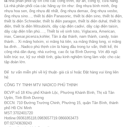
là
nhà phân phối uy tín cho các công trình, dự án, công ty, cửa hàng.
Là nhà phân phối của các hãng uy tín như: ống nhựa bình minh, ống
nhựa hoa sen, ống nhựa đệ nhất, ống nhựa demax, ống nhựa vesbo,
ống nhựa sino…, thiết bị điện Panasonic, thiết bị điện sino, thiết bị điện,
thiết bị điện Schneider, thiết bị điện paragon, thiết bị điện duhal, thiết bị
điện, thiết bị điện Mitsubishi, dây cáp điện cadivi, dây cáp điện taisin,
dây cáp điện trần phú…., Thiết bị vệ sinh toto, Viglacera, American,
inax, Caesar,picenza,kohler, Tân á đại thành, nam thành, candy, toàn
thành… Xi măng holxim, xi măng hà tiên, xa măng thăng long, xi măng
ba đình…
.Nadico phú thịnh còn là hàng đầu trong tư vấn, thiết kế, thi
công nhà dân dụng, nhà xưởng, cao ốc tại Bình Dương. Với đội ngũ
kiến trúc sư, kỹ sư nhiệt tình, giàu kinh nghiệm từng làm việc cho các
tập đoàn lớn.
Để tư vấn miễn phí về kỹ thuật- giá cả sỉ hoặc Đặt hàng vui lòng liên
hệ:
CÔNG TY TNHH MTV NADICO PHÚ THỊNH
ĐCVP:số 18 Khu phố Khánh Lộc, Phường Khánh Bình, Thị xã Tân
Uyên, Tỉnh Bình Dương
ĐCCN: 710 Đường Trường Chinh, Phường 15, quận Tân Bình, thành
phố Hồ Chí Minh
MST:3702401720
Hotline:0936185118,0983657719.0866063473
ĐT:02743639243