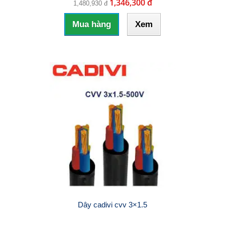
1,346,300 đ
1,480,930 đ
Mua hàng
Xem
Dây cadivi cvv 3×1.5