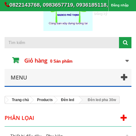
0822143768, 0983657719, 0936185118,
Đăng nhập
Đăng ký
Giỏ hàng
0
Sản phẩm
MENU
Trang chủ
Products
Đèn led
Đèn led pha 30w
PHÂN LỌAI