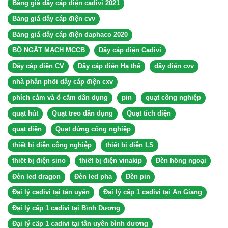
Bảng giá dây cáp điện cadivi 2021
Bảng giá dây cáp điện cvv
Bảng giá dây cáp điện daphaco 2020
BỘ NGẮT MẠCH MCCB
Dây cáp điện Cadivi
Dây cáp điện CV
Dây cáp điện Hạ thế
dây điện cvv
nhà phân phối dây cáp điện cxv
phích cắm và ổ cắm dân dụng
pin
quạt công nghiệp
quạt hút
Quạt treo dân dụng
Quạt tích điện
quạt điện
Quạt đứng công nghiệp
thiết bị điện công nghiệp
thiết bị điện LS
thiết bị điện sino
thiết bị điện vinakip
Đèn hồng ngoại
Đèn led dragon
Đèn led pha
Đèn pin
Đại lý cadivi tại tân uyên
Đại lý cấp 1 cadivi tại An Giang
Đại lý cấp 1 cadivi tại Bình Dương
Đại lý cấp 1 cadivi tại tân uyên bình dương