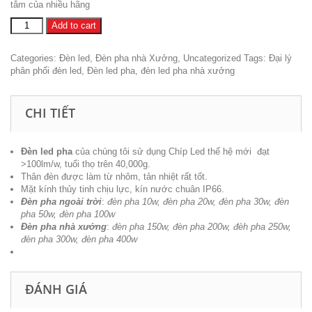
tắm của nhiều hãng
Đèn
Add to cart
led
pha
Categories:
Đèn led
,
Đèn pha nhà Xưởng
,
Uncategorized
Tags:
Đại lý
30w
phân phối đèn led
,
Đèn led pha
,
đèn led pha nhà xưởng
quantity
CHI TIẾT
Đèn led pha
của chúng tôi sử dụng Chíp Led thế hệ mới đạt
>100lm/w, tuổi thọ trên 40,000g.
Thân đèn được làm từ nhôm, tản nhiệt rất tốt.
Mặt kính thủy tinh chịu lực, kín nước chuân IP66.
Đèn pha ngoài trời
:
đèn pha 10w, đèn pha 20w, đèn pha 30w, đèn
pha 50w, đèn pha 100w
Đèn pha nhà xưởng
:
đèn pha 150w, đèn pha 200w, đèh pha 250w,
đèn pha 300w, đèn pha 400w
ĐÁNH GIÁ