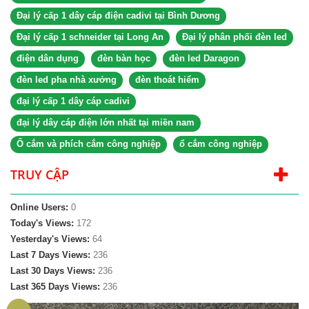
Đại lý cấp 1 dây cáp điện cadivi tại Bình Dương
Đại lý cấp 1 schneider tại Long An
Đại lý phân phối đèn led
điện dân dụng
đèn bàn học
đèn led Daragon
đèn led pha nhà xưởng
đèn thoát hiểm
đại lý cấp 1 dây cáp cadivi
đại lý dây cáp điện lớn nhất tại miền nam
Ổ cắm và phích cắm công nghiệp
ổ cắm công nghiệp
TRUY CẬP
Online Users:
0
Today's Views:
172
Yesterday's Views:
64
Last 7 Days Views:
236
Last 30 Days Views:
236
Last 365 Days Views:
236