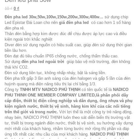
Original price was: 10 ₫.
Current price is: 0 ₫.
10
₫
0
₫
Đèn pha led 30w,50w,100w,150w,200w,300w,400w…
sử dụng chip
Led Epistar Đài Loan cho nên
giá đèn pha led
có cao hơn 1 số hàng
đèn pha rẻ.
Thân đèn bằng hợp kim được đúc để chịu được áp lực cao và điều
kiện ngoài trời khắc nghiệt
Diver đèn sử dụng nguồn có hiệu suất cao, giúp đèn sử dụng thời gian
bền lâu hơn.
Đèn đạt đủ tiêu chuẩn IP65 chống nước, chống thẩm thấu cao.
Sử dụng
đèn pha led ngoài trời
giúp bảo vệ môi trường, đèn không
thải khí CO2.
Đèn sử dụng liên tục, không nhấp nháy, bật là sáng liền.
Đèn pha tốt gấp 3 lần anh sáng của đèn halogen và gấp 5 lần của đèn
huỳnh quang mà điện năng tiêu thị lại chỉ bằng 1/3.
Công ty
TNHH MTV NADICO PHÚ THỊNH
có tên quốc tế là
NADICO
PHU THINH ONE MEMBER COMPANY LIMITED,là phân phối dây
cáp điện, thiết bị điện công nghiệp và dân dụng, ống nhựa và phụ
kiện ngành nước, thiết bị vệ sinh, hàng kim khí của các nổi tiếng
trên thế giới và trong nước.
Với lợi thế là một công ty trẻ năng động,
nhạy bén, NADICO PHÚ THỊNH luôn theo sát diễn biến thị trường vật
tư, thiết bị trong ngành điện nước, thiết bị vệ sinh, su hướng xây dựng
mới nhất của khách hàng, nhằm từng bước mở rộng thị phần và đáp
ứng tốt nhất các nhu cầu của mọi khách hàng.
NADICO PHÚ THỊNH