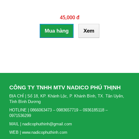
45,000 đ
Mua hàng
Xem
CÔNG TY TNHH MTV NADICO PHÚ THỊNH
ĐỊA CHỈ | Số 18, KP. Khánh Lộc, P. Khánh Bình, TX. Tân Uyên,
Tỉnh Bình Dương
HOTLINE | 0866063473 – 0983657719 – 0936185118 –
0971536299
MAIL | nadicophuthinh@gmail.com
WEB | www.nadicophuthinh.com