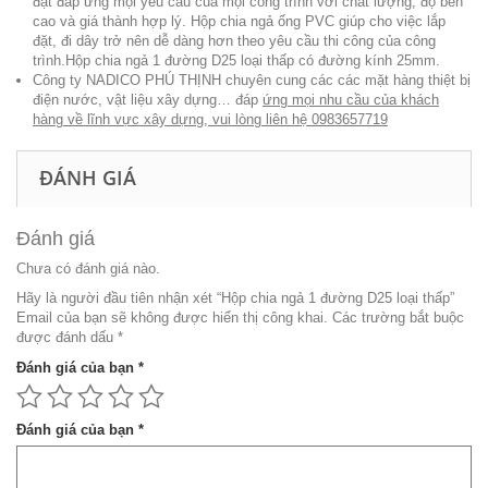
đặt đáp ứng mọi yêu cầu của mọi công trình với chất lượng, độ bền
cao và giá thành hợp lý. Hộp chia ngả ống PVC giúp cho việc lắp
đặt, đi dây trở nên dễ dàng hơn theo yêu cầu thi công của công
trình.Hộp chia ngả 1 đường D25 loại thấp có đường kính 25mm.
Công ty NADICO PHÚ THỊNH
chuyên cung các các mặt hàng thiệt bị
điện nước, vật liệu xây dựng… đáp
ứng mọi nhu cầu của khách
hàng về lĩnh vực xây dựng, vui lòng liên hệ 0983657719
ĐÁNH GIÁ
Đánh giá
Chưa có đánh giá nào.
Hãy là người đầu tiên nhận xét “Hộp chia ngả 1 đường D25 loại thấp”
Email của bạn sẽ không được hiển thị công khai.
Các trường bắt buộc
được đánh dấu
*
Đánh giá của bạn
*
Đánh giá của bạn
*