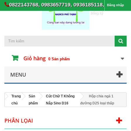
0822143768, 0983657719, 0936185118,
Đăng nhập
Đăng ký
Giỏ hàng
0
Sản phẩm
MENU
Trang
Sản
Cút Chữ T Không
Hộp chia ngả 1
chủ
phẩm
Nắp Sino D16
đường D25 loại thấp
PHÂN LỌAI