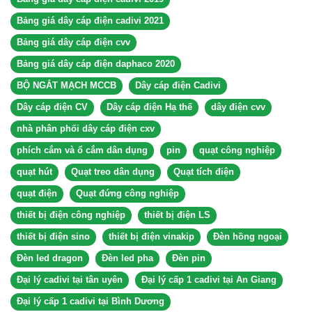
Bảng giá dây cáp điện cadivi 2021
Bảng giá dây cáp điện cvv
Bảng giá dây cáp điện daphaco 2020
BỘ NGẮT MẠCH MCCB
Dây cáp điện Cadivi
Dây cáp điện CV
Dây cáp điện Hạ thế
dây điện cvv
nhà phân phối dây cáp điện cxv
phích cắm và ổ cắm dân dụng
pin
quạt công nghiệp
quạt hút
Quạt treo dân dụng
Quạt tích điện
quạt điện
Quạt đứng công nghiệp
thiết bị điện công nghiệp
thiết bị điện LS
thiết bị điện sino
thiết bị điện vinakip
Đèn hồng ngoại
Đèn led dragon
Đèn led pha
Đèn pin
Đại lý cadivi tại tân uyên
Đại lý cấp 1 cadivi tại An Giang
Đại lý cấp 1 cadivi tại Bình Dương