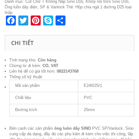
Danh mục:
Cút Chữ T Không Nắp Sino D16
,
Khớp nối trơn Sino D16
,
1
Ống luồn dây điện
,
SP & Vanlock
Thẻ:
Hộp chia ngả 1 đường D25 loại
đường
thấp
D25
Facebook
Twitter
Pinterest
Skype
Share
loại
thấp
số
lượng
CHI TIẾT
Tình trạng kho:
Còn hàng
Chứng từ đi kèm:
CO, VAT
Liên hệ để có giá tốt hơn:
0822143768
Thông số kỹ thuật:
Mã sản phẩm
E240/25/1
Chất liệu
PVC
Đường kích
25mm
Bên cạnh các sản phẩm
ống luồn dây SINO
PVC SP/Vanlock, Sino
cung cấp đa dạng, đầy đủ các phụ kiện đi kèm cho việc thi công, lắp