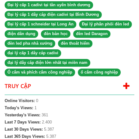
Đại lý cấp 1 cadivi tại tân uyên bình dương
Đại lý cấp 1 dây cáp điện cadivi tại Bình Dương
Đại lý cấp 1 schneider tại Long An
Đại lý phân phối đèn led
điện dân dụng
đèn bàn học
đèn led Daragon
đèn led pha nhà xưởng
đèn thoát hiểm
đại lý cấp 1 dây cáp cadivi
đại lý dây cáp điện lớn nhất tại miền nam
Ổ cắm và phích cắm công nghiệp
ổ cắm công nghiệp
TRUY CẬP
Online Visitors:
0
Today's Views:
1
Yesterday's Views:
361
Last 7 Days Views:
2.400
Last 30 Days Views:
5.387
Last 365 Days Views:
5.387