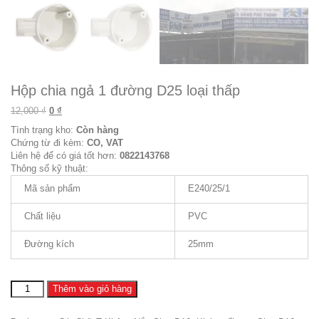
Hộp chia ngả 1 đường D25 loại thấp
Giá gốc là: 12,000 ₫.
Giá hiện tại là: 0 ₫.
12,000
₫
0
₫
Tình trạng kho:
Còn hàng
Chứng từ đi kèm:
CO, VAT
Liên hệ để có giá tốt hơn:
0822143768
Thông số kỹ thuật:
Mã sản phẩm
E240/25/1
Chất liệu
PVC
Đường kích
25mm
Hộp
Thêm vào giỏ hàng
chia
ngả