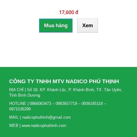
17,600 đ
Mua hàng
Xem
CÔNG TY TNHH MTV NADICO PHÚ THỊNH
ĐỊA CHỈ | Số 18, KP. Khánh Lộc, P. Khánh Bình, TX. Tân Uyên,
Tỉnh Bình Dương
HOTLINE | 0866063473 – 0983657719 – 0936185118 –
0971536299
MAIL | nadicophuthinh@gmail.com
WEB | www.nadicophuthinh.com